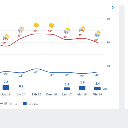
30
39°
38°
37°
37°
36°
35°
20
33°
10
24°
23°
23°
22°
22°
22°
22°
2.2
1.9
1.4
1.1
0.2
l/m²
Jue
13
Vie
14
Sáb
15
Dom
16
Lun
17
Mar
18
Mié
19
Mínima
Lluvia