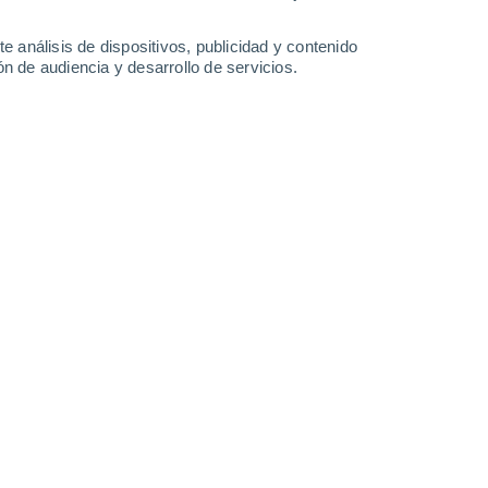
3.1 l/m²
0.6 l/m²
2.2 l/m²
2.2 l/m²
35°
/
22°
37°
/
24°
36°
/
21°
33°
/
23°
e análisis de dispositivos, publicidad y contenido
n de audiencia y desarrollo de servicios.
-
35
km/h
14
-
34
km/h
13
-
37
km/h
9
-
33
km/h
to
Noreste
2 Bajo
2°
2
-
17 km/h
FPS:
no
s
Noreste
1 Bajo
2°
1
-
12 km/h
FPS:
no
s
Norte
0 Bajo
2°
2
-
9 km/h
FPS:
no
s
Este
0 Bajo
0°
1
-
5 km/h
FPS:
no