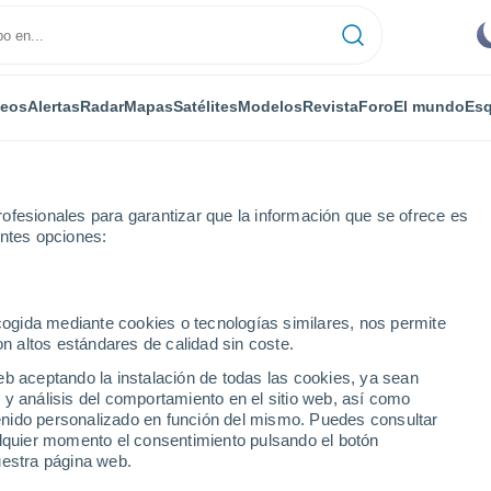
deos
Alertas
Radar
Mapas
Satélites
Modelos
Revista
Foro
El mundo
Esq
ofesionales para garantizar que la información que se ofrece es
entes opciones:
ecogida mediante cookies o tecnologías similares, nos permite
on altos estándares de calidad sin coste.
(Santiago de Cuba)
eb aceptando la instalación de todas las cookies, ya sean
 y análisis del comportamiento en el sitio web, así como
...
ntenido personalizado en función del mismo. Puedes consultar
alquier momento el consentimiento pulsando el botón
Por horas
uestra página web.
Cielos despejados en las
próximas horas