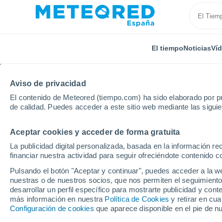
El tiempo
Noticias
Ví
Aviso de privacidad
El contenido de Meteored (tiempo.com) ha sido elaborado por pr
de calidad. Puedes acceder a este sitio web mediante las sigui
Aceptar cookies y acceder de forma gratuita
Inicio
Cuba
Santiago de Cuba
San Luis
La publicidad digital personalizada, basada en la información r
financiar nuestra actividad para seguir ofreciéndote contenido c
El Tiempo en San Luis 
Pulsando el botón "Aceptar y continuar", puedes acceder a la w
nuestras o de nuestros socios, que nos permiten el seguimiento
23:43
Viernes
desarrollar un perfil específico para mostrarte publicidad y co
más información en nuestra
Política de Cookies
y retirar en cu
Configuración de cookies
que aparece disponible en el pie de n
Cielo despejado