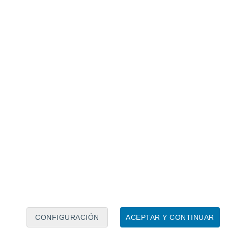
Calendario lunar
Lun
Mar
Mié
Jue
Vie
Sáb
Dom
7
8
9
10
11
12
13
14
15
16
17
18
19
20
CONFIGURACIÓN
ACEPTAR Y CONTINUAR