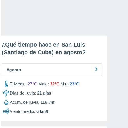
¿Qué tiempo hace en San Luis
(Santiago de Cuba) en
agosto
?
Agosto
T. Media:
27°C
Max.:
32°C
Min:
23°C
Días de lluvia:
21
días
Acum. de lluvia:
116 l/m²
Viento medio:
6 km/h