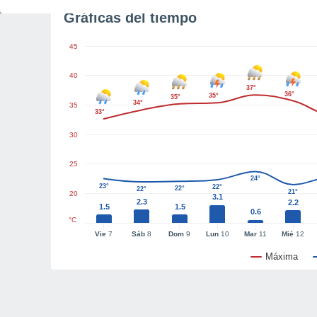
Gráficas del tiempo
45
40
37°
36°
35°
35°
34°
35
33°
30
25
24°
23°
22°
22°
22°
21°
20
3.1
2.3
2.2
1.5
1.5
0.6
°C
Vie
7
Sáb
8
Dom
9
Lun
10
Mar
11
Mié
12
Máxima