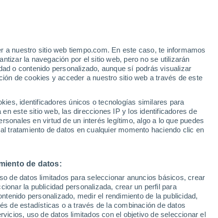
e
er a nuestro sitio web tiempo.com. En este caso, te informamos
:
32%
tizar la navegación por el sitio web, pero no se utilizarán
dad o contenido personalizado, aunque sí podrás visualizar
ción de cookies y acceder a nuestro sitio web a través de este
ias
es, identificadores únicos o tecnologías similares para
n este sitio web, las direcciones IP y los identificadores de
rsonales en virtud de un interés legítimo, algo a lo que puedes
 temperatura
Radar de lluvia
Satélites
Modelos
 al tratamiento de datos en cualquier momento haciendo clic en
miento de datos:
Lunes
Martes
Miércoles
Jueves
uso de datos limitados para seleccionar anuncios básicos, crear
10 Ago
11 Ago
12 Ago
13 Ago
ccionar la publicidad personalizada, crear un perfil para
ontenido personalizado, medir el rendimiento de la publicidad,
vés de estadísticas o a través de la combinación de datos
rvicios, uso de datos limitados con el objetivo de seleccionar el
80%
50%
90%
90%