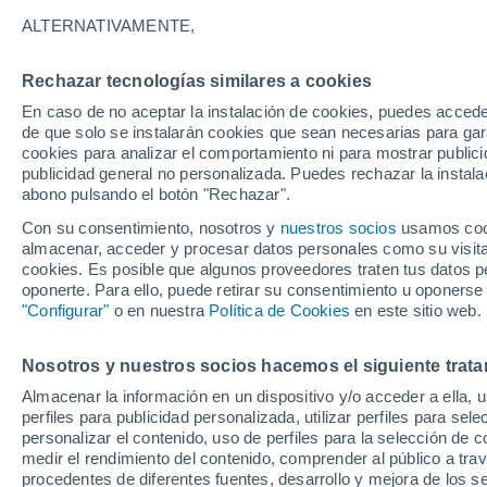
24°
ALTERNATIVAMENTE,
Rechazar tecnologías similares a cookies
Menguant
En caso de no aceptar la instalación de cookies, puedes acced
Iluminada
Sensación de 24°
de que solo se instalarán cookies que sean necesarias para garan
cookies para analizar el comportamiento ni para mostrar publici
publicidad general no personalizada. Puedes rechazar la instala
abono pulsando el botón "Rechazar".
Llega una vaguada
Este fin de semana dejará tormentas con lluv
Con su consentimiento, nosotros y
nuestros socios
usamos cooki
fuertes y granizo en España
almacenar, acceder y procesar datos personales como su visita e
cookies. Es posible que algunos proveedores traten tus datos pe
El Tiempo 1 - 7 días
Por horas
Actualidad
Mapa de
oponerte. Para ello, puede retirar su consentimiento u oponerse
"Configurar"
o en nuestra
Política de Cookies
en este sitio web.
Nosotros y nuestros socios hacemos el siguiente trata
Mañana
Domingo
Hoy
Almacenar la información en un dispositivo y/o acceder a ella, 
8 Ago
9 Ago
7 Ago
perfiles para publicidad personalizada, utilizar perfiles para sele
personalizar el contenido, uso de perfiles para la selección de c
medir el rendimiento del contenido, comprender al público a tra
procedentes de diferentes fuentes, desarrollo y mejora de los se
80%
50%
90%