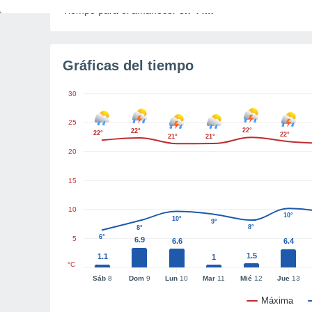
Tiempo para el amanecer
3h 44m
Gráficas del tiempo
30
25
22°
22°
22°
22°
21°
21°
20
15
10
10°
10°
9°
8°
8°
6°
5
6.9
6.6
6.4
1.5
1.1
1
°C
Sáb
8
Dom
9
Lun
10
Mar
11
Mié
12
Jue
13
Máxima