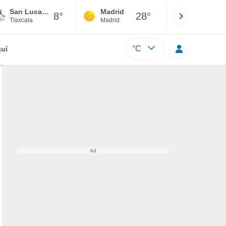
San Lucas Tecopilco
Madrid
Barcelona
8°
28°
Tlaxcala
Madrid
Barcelona
°C
uí