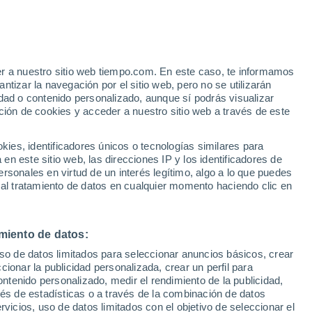
e
er a nuestro sitio web tiempo.com. En este caso, te informamos
:
21%
tizar la navegación por el sitio web, pero no se utilizarán
dad o contenido personalizado, aunque sí podrás visualizar
ción de cookies y acceder a nuestro sitio web a través de este
ias
es, identificadores únicos o tecnologías similares para
n este sitio web, las direcciones IP y los identificadores de
rsonales en virtud de un interés legítimo, algo a lo que puedes
 lluvia
Radar de lluvia
Satélites
Modelos
 al tratamiento de datos en cualquier momento haciendo clic en
miento de datos:
Martes
Miércoles
Jueves
Viernes
uso de datos limitados para seleccionar anuncios básicos, crear
11 Ago
12 Ago
13 Ago
14 Ago
ccionar la publicidad personalizada, crear un perfil para
ontenido personalizado, medir el rendimiento de la publicidad,
vés de estadísticas o a través de la combinación de datos
rvicios, uso de datos limitados con el objetivo de seleccionar el
90%
90%
90%
90%