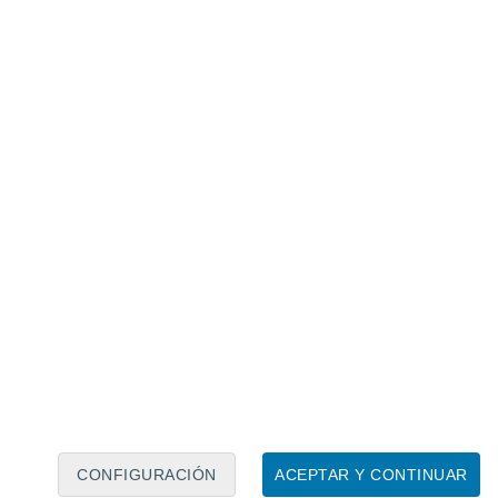
Calendario lunar
Lun
Mar
Mié
Jue
Vie
Sáb
Dom
8
9
10
11
12
13
14
15
16
17
18
19
20
21
CONFIGURACIÓN
ACEPTAR Y CONTINUAR