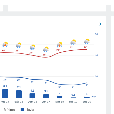
60
23°
22°
21°
21°
21°
20°
19°
40
20
10°
10°
9°
8°
7°
8.2
7.1
6°
6°
4.1
3.5
2
1
0.3
l/m²
Vie
14
Sáb
15
Dom
16
Lun
17
Mar
18
Mié
19
Jue
20
Mínima
Lluvia