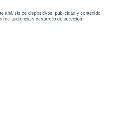
1 l/m²
1.5 l/m²
6.4 l/m²
8.2 l/m²
21°
/
9°
22°
/
8°
22°
/
10°
21°
/
10°
e análisis de dispositivos, publicidad y contenido
n de audiencia y desarrollo de servicios.
-
40
km/h
9
-
26
km/h
4
-
28
km/h
6
-
31
km/h
y
, 8 de agosto
oso
Norte
0 Bajo
4
-
9 km/h
FPS:
no
oso
Norte
0 Bajo
4
-
9 km/h
FPS:
no
Norte
0 Bajo
4
-
10 km/h
FPS:
no
Noroeste
1 Bajo
6
-
17 km/h
FPS:
no