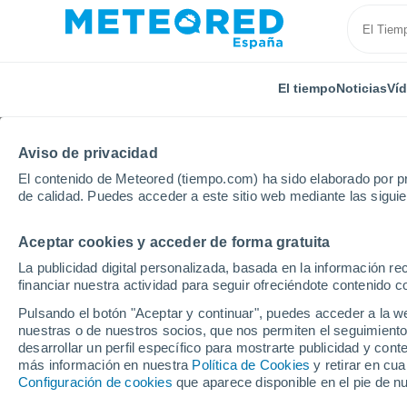
El tiempo
Noticias
Ví
Aviso de privacidad
El contenido de Meteored (tiempo.com) ha sido elaborado por pr
de calidad. Puedes acceder a este sitio web mediante las sigui
Aceptar cookies y acceder de forma gratuita
Inicio
México
Tlaxcala
San Lucas Tecopilco
La publicidad digital personalizada, basada en la información r
financiar nuestra actividad para seguir ofreciéndote contenido c
El Tiempo en San Luca
Pulsando el botón "Aceptar y continuar", puedes acceder a la w
nuestras o de nuestros socios, que nos permiten el seguimiento
02:04
Sábado
desarrollar un perfil específico para mostrarte publicidad y co
más información en nuestra
Política de Cookies
y retirar en cu
Configuración de cookies
que aparece disponible en el pie de n
Parcialmente nuboso