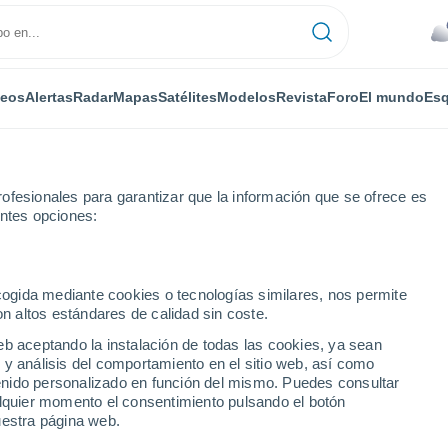
deos
Alertas
Radar
Mapas
Satélites
Modelos
Revista
Foro
El mundo
Esq
ofesionales para garantizar que la información que se ofrece es
entes opciones:
ecogida mediante cookies o tecnologías similares, nos permite
on altos estándares de calidad sin coste.
s Tecopilco
eb aceptando la instalación de todas las cookies, ya sean
 y análisis del comportamiento en el sitio web, así como
...
ntenido personalizado en función del mismo. Puedes consultar
alquier momento el consentimiento pulsando el botón
Por horas
uestra página web.
Cielos cubiertos en las próximas
horas