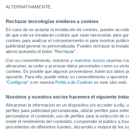
9°
ALTERNATIVAMENTE,
Rechazar tecnologías similares a cookies
Menguant
En caso de no aceptar la instalación de cookies, puedes acced
Iluminada
Sensación de 9°
de que solo se instalarán cookies que sean necesarias para garan
cookies para analizar el comportamiento ni para mostrar publici
publicidad general no personalizada. Puedes rechazar la instala
abono pulsando el botón "Rechazar".
Llega una vaguada
Este fin de semana dejará tormentas con lluv
Con su consentimiento, nosotros y
nuestros socios
usamos cooki
fuertes y granizo en España
almacenar, acceder y procesar datos personales como su visita e
cookies. Es posible que algunos proveedores traten tus datos pe
El Tiempo 1 - 7 días
Por horas
Actualidad
Mapa de
oponerte. Para ello, puede retirar su consentimiento u oponerse
"Configurar"
o en nuestra
Política de Cookies
en este sitio web.
Nosotros y nuestros socios hacemos el siguiente trata
Mañana
Lunes
Hoy
Almacenar la información en un dispositivo y/o acceder a ella, 
9 Ago
10 Ago
8 Ago
perfiles para publicidad personalizada, utilizar perfiles para sele
personalizar el contenido, uso de perfiles para la selección de c
medir el rendimiento del contenido, comprender al público a tra
procedentes de diferentes fuentes, desarrollo y mejora de los se
90%
90%
80%