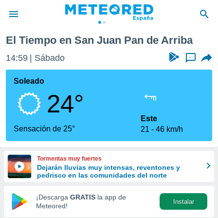
ba
El Tiempo en San Juan Pan de Arriba
privacidad
14:59
Sábado
...
o de
tiempo.com)
borado por
Soleado
es para
24°
ue la
 que se
e calidad.
Este
eder a este
Sensación de 25°
21
46 km/h
ediante las
opciones:
Tormentas muy fuertes
ookies y
Dejarán lluvias muy intensas, reventones y
e forma
pedrisco en las comunidades del norte
d digital
¡Descarga
GRATIS
la app de
Instalar
ada, basada
Meteored!
mación