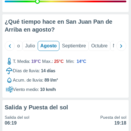
 seleccionar
o.
calización
precisa e
¿Qué tiempo hace en San Juan Pan de
ión mediante
Arriba en
agosto
?
, publicidad
yo
Junio
Julio
Agosto
Septiembre
Octubre
Noviemb
dos,
 publicidad
,
T. Media:
19°C
Max.:
25°C
Min:
14°C
ón de
Días de lluvia:
14
días
 desarrollo
s.
Acum. de lluvia:
89 l/m²
tros 1199
Viento medio:
10 km/h
ios
Salida y Puesta del sol
Salida del sol
Puesta del sol
06:19
19:18