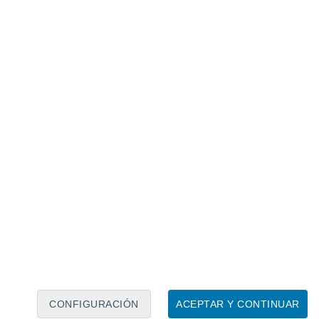
Calendario lunar
Lun
Mar
Mié
Jue
Vie
Sáb
Dom
8
9
10
11
12
13
14
15
16
17
18
19
20
21
CONFIGURACIÓN
ACEPTAR Y CONTINUAR