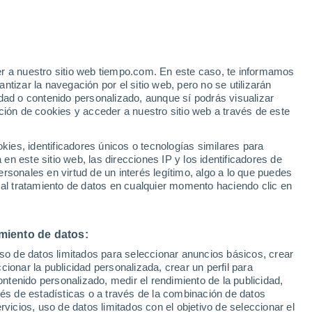
er a nuestro sitio web tiempo.com. En este caso, te informamos
h
tizar la navegación por el sitio web, pero no se utilizarán
dad o contenido personalizado, aunque sí podrás visualizar
ción de cookies y acceder a nuestro sitio web a través de este
es, identificadores únicos o tecnologías similares para
n este sitio web, las direcciones IP y los identificadores de
rsonales en virtud de un interés legítimo, algo a lo que puedes
 lluvia
Radar de lluvia
Satélites
Modelos
 al tratamiento de datos en cualquier momento haciendo clic en
miento de datos:
Martes
Miércoles
Jueves
Viernes
uso de datos limitados para seleccionar anuncios básicos, crear
11 Ago
12 Ago
13 Ago
14 Ago
ccionar la publicidad personalizada, crear un perfil para
ontenido personalizado, medir el rendimiento de la publicidad,
vés de estadísticas o a través de la combinación de datos
rvicios, uso de datos limitados con el objetivo de seleccionar el
90%
60%