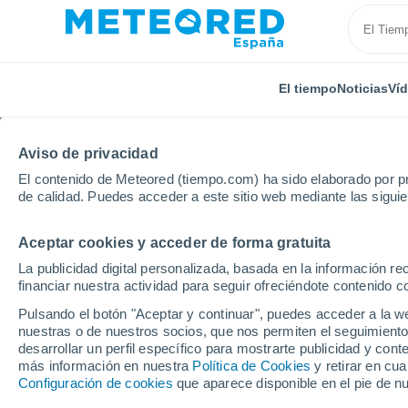
El tiempo
Noticias
Ví
Aviso de privacidad
El contenido de Meteored (tiempo.com) ha sido elaborado por pr
de calidad. Puedes acceder a este sitio web mediante las sigui
Aceptar cookies y acceder de forma gratuita
Inicio
El Salvador
Departamento de La Paz
San
La publicidad digital personalizada, basada en la información r
financiar nuestra actividad para seguir ofreciéndote contenido c
El Tiempo en San Juan
Pulsando el botón "Aceptar y continuar", puedes acceder a la w
nuestras o de nuestros socios, que nos permiten el seguimiento
08:53
Sábado
desarrollar un perfil específico para mostrarte publicidad y co
más información en nuestra
Política de Cookies
y retirar en cu
Configuración de cookies
que aparece disponible en el pie de n
Nubes y claros