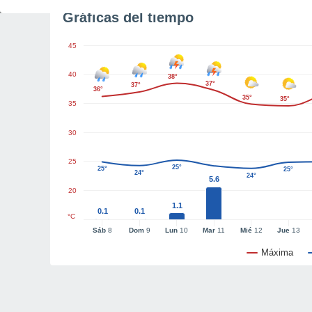
Gráficas del tiempo
45
40
38°
37°
37°
36°
35°
35°
35
30
25
25°
25°
25°
24°
24°
5.6
20
1.1
0.1
0.1
°C
Sáb
8
Dom
9
Lun
10
Mar
11
Mié
12
Jue
13
Máxima