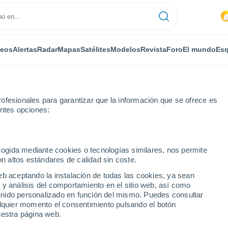
deos
Alertas
Radar
Mapas
Satélites
Modelos
Revista
Foro
El mundo
Esq
ofesionales para garantizar que la información que se ofrece es
entes opciones:
 Juan Nonualco
ecogida mediante cookies o tecnologías similares, nos permite
on altos estándares de calidad sin coste.
 Nonualco
eb aceptando la instalación de todas las cookies, ya sean
 y análisis del comportamiento en el sitio web, así como
...
ntenido personalizado en función del mismo. Puedes consultar
alquier momento el consentimiento pulsando el botón
Por horas
uestra página web.
Calor Húmedo Sofocante en las
próximas horas