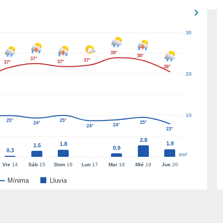
30
39°
38°
37°
37°
37°
37°
36°
20
10
25°
25°
25°
24°
24°
24°
23°
2.8
1.9
1.8
1.5
0.9
0.3
l/m²
Vie
14
Sáb
15
Dom
16
Lun
17
Mar
18
Mié
19
Jue
20
Mínima
Lluvia