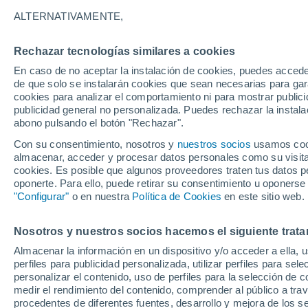
32°
ALTERNATIVAMENTE,
Rechazar tecnologías similares a cookies
Noreste
En caso de no aceptar la instalación de cookies, puedes acced
Sensación de 35°
5
-
20 km/
de que solo se instalarán cookies que sean necesarias para garan
cookies para analizar el comportamiento ni para mostrar publici
publicidad general no personalizada. Puedes rechazar la instala
abono pulsando el botón "Rechazar".
Tormentas muy fuertes
Dejarán lluvias muy intensas, reventones y
Con su consentimiento, nosotros y
nuestros socios
usamos cooki
pedrisco en las comunidades del norte
almacenar, acceder y procesar datos personales como su visita e
cookies. Es posible que algunos proveedores traten tus datos pe
El Tiempo 1 - 7 días
Por horas
Actualidad
Mapa de
oponerte. Para ello, puede retirar su consentimiento u oponerse
"Configurar"
o en nuestra
Política de Cookies
en este sitio web.
Nosotros y nuestros socios hacemos el siguiente trata
Mañana
Lunes
Hoy
Almacenar la información en un dispositivo y/o acceder a ella, 
9 Ago
10 Ago
8 Ago
perfiles para publicidad personalizada, utilizar perfiles para sele
personalizar el contenido, uso de perfiles para la selección de c
medir el rendimiento del contenido, comprender al público a tra
procedentes de diferentes fuentes, desarrollo y mejora de los se
30%
40%
50%