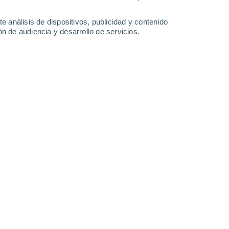
5.6 l/m²
0.3 l/m²
37°
/
24°
35°
/
24°
35°
/
25°
37°
/
25°
e análisis de dispositivos, publicidad y contenido
n de audiencia y desarrollo de servicios.
-
35
km/h
11
-
34
km/h
12
-
32
km/h
10
-
33
km/h
, 8 de agosto
Noreste
5 Medio
5
-
20 km/h
FPS:
6-10
Este
8 ¡Muy Alto!
4
-
20 km/h
FPS:
25-50
Sureste
10 ¡Muy Alto!
5
-
20 km/h
FPS:
25-50
Sureste
10 ¡Muy Alto!
8
-
24 km/h
FPS:
25-50