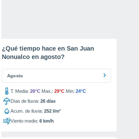
¿Qué tiempo hace en San Juan
Nonualco en
agosto
?
Agosto
T. Media:
26°C
Max.:
29°C
Min:
24°C
Días de lluvia:
26
días
Acum. de lluvia:
252 l/m²
Viento medio:
6 km/h