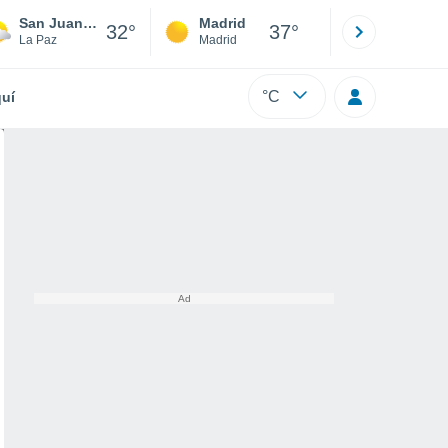
San Juan Nonualco
Madrid
Barcelona
32°
37°
La Paz
Madrid
Barcelona
°C
uí