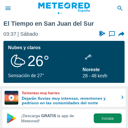
El Tiempo en San Juan del Sur
privacidad
03:37
Sábado
...
o de
tiempo.com)
borado por
Nubes y claros
es para
26°
ue la
 que se
e calidad.
Noreste
eder a este
Sensación de 27°
28
48 km/h
ediante las
opciones:
Tormentas muy fuertes
ookies y
Dejarán lluvias muy intensas, reventones y
e forma
pedrisco en las comunidades del norte
d digital
¡Descarga
GRATIS
la app de
Instalar
ada, basada
Meteored!
mación