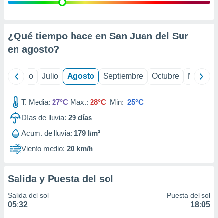
 seleccionar
o.
calización
precisa e
¿Qué tiempo hace en San Juan del Sur
ión mediante
en
agosto
?
, publicidad
yo
Junio
Julio
Agosto
Septiembre
Octubre
Noviemb
dos,
 publicidad
,
T. Media:
27°C
Max.:
28°C
Min:
25°C
ón de
Días de lluvia:
29
días
 desarrollo
s.
Acum. de lluvia:
179 l/m²
tros 1199
Viento medio:
20 km/h
ios
Salida y Puesta del sol
Salida del sol
Puesta del sol
05:32
18:05