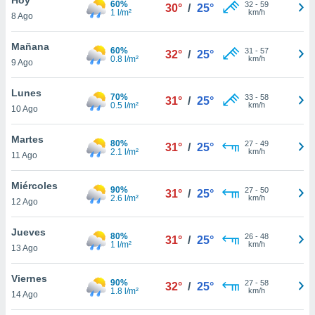
60%
32
-
59
30°
/
25°
1 l/m²
km/h
8 Ago
do en
 mismo.
sultar más
Mañana
60%
31
-
57
32°
/
25°
 en nuestra
0.8 l/m²
km/h
9 Ago
 Cookies
y
ualquier
Lunes
70%
33
-
58
31°
/
25°
0.5 l/m²
km/h
10 Ago
ento
 botón
ación de
Martes
80%
27
-
49
31°
/
25°
kies
2.1 l/m²
km/h
11 Ago
 disponible
e nuestra
Miércoles
90%
27
-
50
.
31°
/
25°
2.6 l/m²
km/h
12 Ago
IVAMENTE,
Jueves
80%
26
-
48
31°
/
25°
1 l/m²
km/h
13 Ago
as
 a cookies
Viernes
90%
27
-
58
32°
/
25°
1.8 l/m²
km/h
 no aceptar
14 Ago
ón de