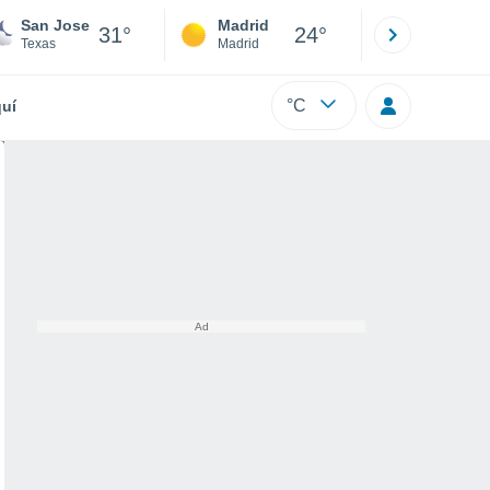
San Jose
Madrid
Barcelona
31°
24°
Texas
Madrid
Barcelona
°C
uí