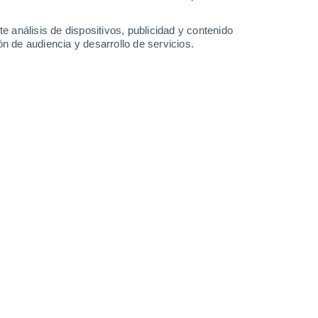
39°
/
24°
38°
/
25°
40°
/
24°
41°
/
25°
e análisis de dispositivos, publicidad y contenido
n de audiencia y desarrollo de servicios.
-
38
km/h
10
-
28
km/h
7
-
26
km/h
13
-
45
km/h
 agosto
Sureste
3 Medio
°
8
-
24 km/h
FPS:
6-10
Este
1 Bajo
°
9
-
24 km/h
FPS:
no
Este
0 Bajo
°
9
-
25 km/h
FPS:
no
Este
0 Bajo
°
8
-
23 km/h
FPS:
no