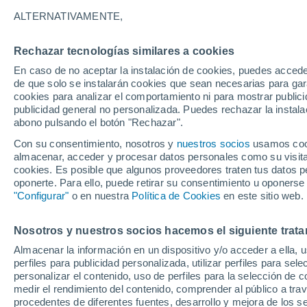
31°
ALTERNATIVAMENTE,
Rechazar tecnologías similares a cookies
Menguant
En caso de no aceptar la instalación de cookies, puedes acced
Iluminada
Sensación de 30°
de que solo se instalarán cookies que sean necesarias para garan
cookies para analizar el comportamiento ni para mostrar publici
publicidad general no personalizada. Puedes rechazar la instala
abono pulsando el botón "Rechazar".
Predicción
A partir de las 15 horas crecerán tormentas q
Con su consentimiento, nosotros y
nuestros socios
usamos cooki
dejarán lluvias muy fuertes, granizo y revent
almacenar, acceder y procesar datos personales como su visita e
en el este peninsular
cookies. Es posible que algunos proveedores traten tus datos pe
El Tiempo 1 - 7 días
Por horas
Actualidad
Mapa de
oponerte. Para ello, puede retirar su consentimiento u oponerse
"Configurar"
o en nuestra
Política de Cookies
en este sitio web.
Nosotros y nuestros socios hacemos el siguiente trata
Mañana
Viernes
Hoy
Almacenar la información en un dispositivo y/o acceder a ella, 
6 Ago
7 Ago
5 Ago
perfiles para publicidad personalizada, utilizar perfiles para sele
personalizar el contenido, uso de perfiles para la selección de c
medir el rendimiento del contenido, comprender al público a tra
procedentes de diferentes fuentes, desarrollo y mejora de los se
40%
30%