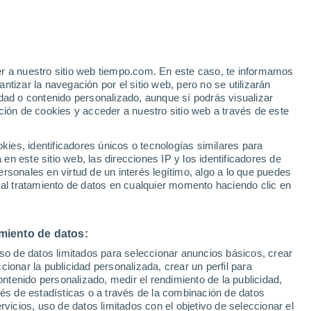
e
er a nuestro sitio web tiempo.com. En este caso, te informamos
:
54%
tizar la navegación por el sitio web, pero no se utilizarán
dad o contenido personalizado, aunque sí podrás visualizar
ción de cookies y acceder a nuestro sitio web a través de este
ue
es, identificadores únicos o tecnologías similares para
ones
n este sitio web, las direcciones IP y los identificadores de
rsonales en virtud de un interés legítimo, algo a lo que puedes
 lluvia
Radar de lluvia
Satélites
Modelos
 al tratamiento de datos en cualquier momento haciendo clic en
miento de datos:
Sábado
Domingo
Lunes
Martes
uso de datos limitados para seleccionar anuncios básicos, crear
8 Ago
9 Ago
10 Ago
11 Ago
ccionar la publicidad personalizada, crear un perfil para
ontenido personalizado, medir el rendimiento de la publicidad,
vés de estadísticas o a través de la combinación de datos
rvicios, uso de datos limitados con el objetivo de seleccionar el