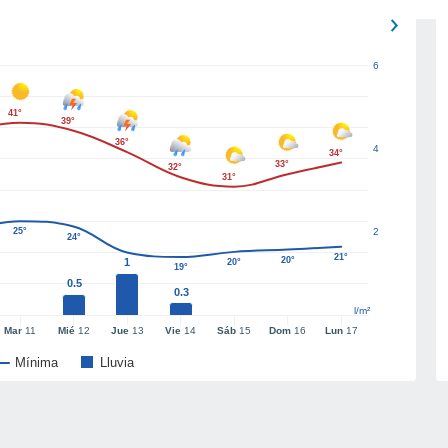
6
41°
39°
36°
4
34°
33°
32°
31°
25°
2
24°
21°
20°
1
20°
19°
0.5
0.3
l/m²
Mar
11
Mié
12
Jue
13
Vie
14
Sáb
15
Dom
16
Lun
17
Mínima
Lluvia