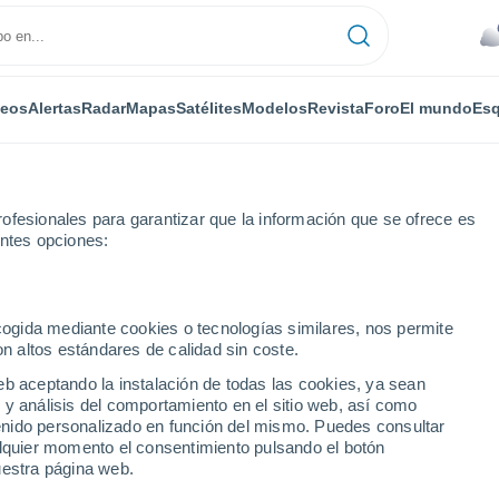
deos
Alertas
Radar
Mapas
Satélites
Modelos
Revista
Foro
El mundo
Esq
ofesionales para garantizar que la información que se ofrece es
entes opciones:
e
ecogida mediante cookies o tecnologías similares, nos permite
on altos estándares de calidad sin coste.
- TX
eb aceptando la instalación de todas las cookies, ya sean
 y análisis del comportamiento en el sitio web, así como
...
ntenido personalizado en función del mismo. Puedes consultar
alquier momento el consentimiento pulsando el botón
Por horas
uestra página web.
Lluvias débiles en las próximas
horas