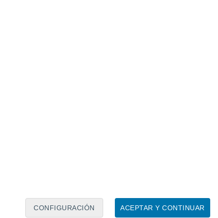
Calendario lunar
Lun
Mar
Mié
Jue
Vie
Sáb
Dom
5
6
7
8
9
10
11
12
13
14
15
16
17
18
CONFIGURACIÓN
ACEPTAR Y CONTINUAR