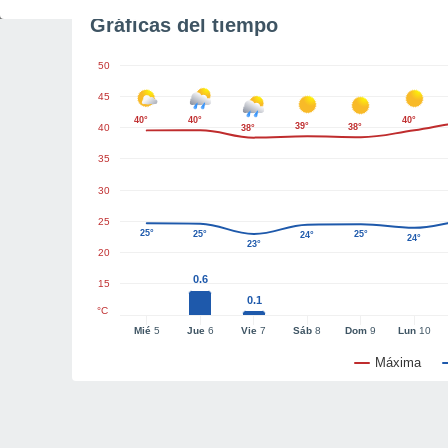
Gráficas del tiempo
50
45
40°
40°
40°
39°
40
38°
38°
35
30
25
25°
25°
25°
24°
24°
23°
20
0.6
15
0.1
°C
Mié
5
Jue
6
Vie
7
Sáb
8
Dom
9
Lun
10
Máxima