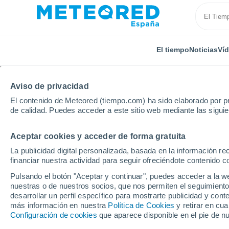
El tiempo
Noticias
Ví
Aviso de privacidad
El contenido de Meteored (tiempo.com) ha sido elaborado por pr
de calidad. Puedes acceder a este sitio web mediante las sigui
Aceptar cookies y acceder de forma gratuita
Inicio
Estados Unidos
Estado de Texas
San Jos
La publicidad digital personalizada, basada en la información r
financiar nuestra actividad para seguir ofreciéndote contenido c
El Tiempo en San Jose 
Pulsando el botón "Aceptar y continuar", puedes acceder a la w
nuestras o de nuestros socios, que nos permiten el seguimiento
23:48
Miércoles
desarrollar un perfil específico para mostrarte publicidad y co
más información en nuestra
Política de Cookies
y retirar en cu
Configuración de cookies
que aparece disponible en el pie de n
Parcialmente nuboso