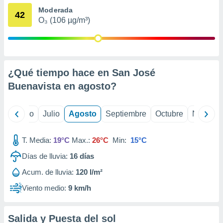
 seleccionar
Moderada
o.
42
O₃ (106 µg/m³)
calización
precisa e
ión mediante
, publicidad
¿Qué tiempo hace en San José
dos,
Buenavista en
agosto
?
 publicidad
,
ón de
yo
Junio
Julio
Agosto
Septiembre
Octubre
Noviemb
 desarrollo
s.
T. Media:
19°C
Max.:
26°C
Min:
15°C
tros 1199
ios
Días de lluvia:
16
días
Acum. de lluvia:
120 l/m²
Viento medio:
9 km/h
Salida y Puesta del sol