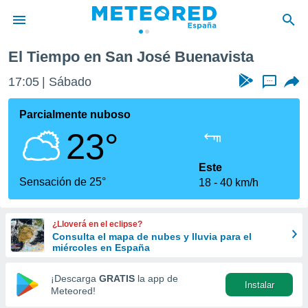
El Tiempo en San José Buenavista
privacidad
17:05
Sábado
...
o de
tiempo.com)
borado por
Parcialmente nuboso
es para
23°
ue la
 que se
e calidad.
Este
eder a este
Sensación de 25°
18
40 km/h
ediante las
opciones:
¿Lloverá en el eclipse?
ookies y
Consulta el mapa de nubes y lluvia para el
e forma
miércoles en España
d digital
¡Descarga
GRATIS
la app de
Instalar
ada, basada
Meteored!
mación