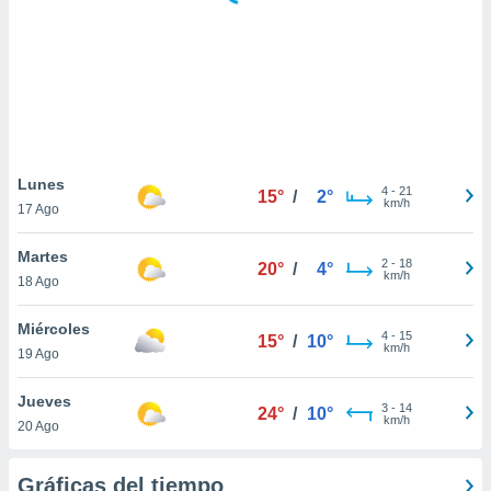
 botón
.
nto,
cios
kies,
ores únicos
Lunes
4
-
21
as similares
15°
/
2°
km/h
17 Ago
nar,
rocesar
Martes
onales como
2
-
18
20°
/
4°
km/h
 este sitio
18 Ago
recciones IP
ficadores de
Miércoles
4
-
15
15°
/
10°
 posible
km/h
19 Ago
s
 traten tus
Jueves
nales en
3
-
14
24°
/
10°
km/h
 interés
20 Ago
go a lo que
nerte. Para
Gráficas del tiempo
retirar su