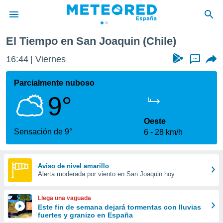
El Tiempo en San Joaquin (Chile)
privacidad
16:44
Viernes
...
o de
tiempo.com)
borado por
Parcialmente nuboso
es para
9°
ue la
 que se
e calidad.
Oeste
eder a este
Sensación de 9°
6
28 km/h
ediante las
opciones:
ookies y
Aviso de nivel amarillo
Alerta moderada por viento en San Joaquin hoy
e forma
d digital
Llega una vaguada
ada, basada
Este fin de semana dejará tormentas con lluvias
fuertes y granizo en España
mación