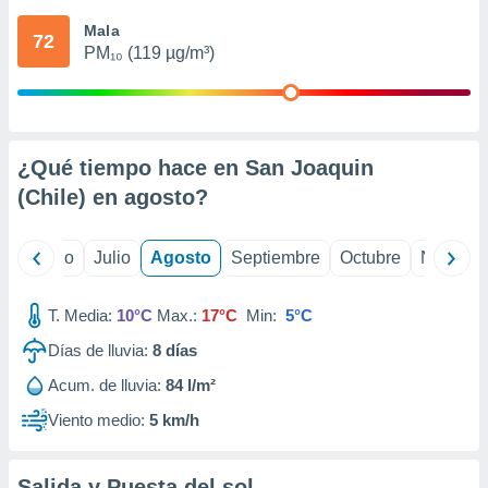
 seleccionar
o.
Mala
72
PM₁₀ (119 µg/m³)
calización
precisa e
ión mediante
, publicidad
¿Qué tiempo hace en San Joaquin
dos,
(Chile) en
agosto
?
 publicidad
,
ón de
yo
Junio
Julio
Agosto
Septiembre
Octubre
Noviemb
 desarrollo
s.
T. Media:
10°C
Max.:
17°C
Min:
5°C
tros 1199
ios
Días de lluvia:
8
días
Acum. de lluvia:
84 l/m²
Viento medio:
5 km/h
Salida y Puesta del sol