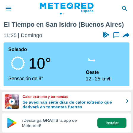
El Tiempo en San Isidro (Buenos Aires)
privacidad
11:25
Domingo
...
o de
tiempo.com)
borado por
Soleado
es para
10°
ue la
 que se
e calidad.
Oeste
eder a este
Sensación de 8°
12
25 km/h
ediante las
opciones:
Calor extremo y tormentas
ookies y
Se avecinan siete días de calor extremo que
e forma
derivará en tormentas fuertes
d digital
¡Descarga
GRATIS
la app de
Instalar
ada, basada
Meteored!
mación