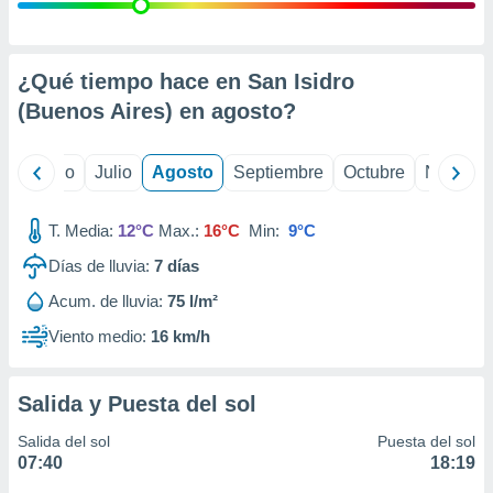
 seleccionar
o.
calización
precisa e
¿Qué tiempo hace en San Isidro
ión mediante
(Buenos Aires) en
agosto
?
, publicidad
yo
Junio
Julio
Agosto
Septiembre
Octubre
Noviemb
dos,
 publicidad
,
T. Media:
12°C
Max.:
16°C
Min:
9°C
ón de
Días de lluvia:
7
días
 desarrollo
s.
Acum. de lluvia:
75 l/m²
tros 1199
Viento medio:
16 km/h
ios
Salida y Puesta del sol
Salida del sol
Puesta del sol
07:40
18:19