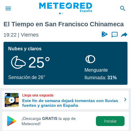
 Chinameca
El Tiempo en San Francisco Chinameca
privacidad
19:22
Viernes
...
o de
tiempo.com)
borado por
Nubes y claros
es para
25°
ue la
 que se
e calidad.
Menguante
eder a este
Sensación de 26°
Iluminada:
31%
ediante las
opciones:
Llega una vaguada
ookies y
Este fin de semana dejará tormentas con lluvias
e forma
fuertes y granizo en España
d digital
¡Descarga
GRATIS
la app de
Instalar
ada, basada
Meteored!
mación