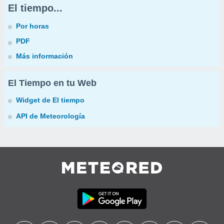
El tiempo...
Por horas
PDF
Más información
El Tiempo en tu Web
Widget de El tiempo
API de Meteorología