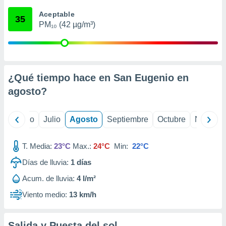
 seleccionar
o.
Aceptable
35
PM₁₀ (42 µg/m³)
calización
precisa e
ión mediante
, publicidad
¿Qué tiempo hace en San Eugenio en
dos,
agosto
?
 publicidad
,
ón de
yo
Junio
Julio
Agosto
Septiembre
Octubre
Noviemb
 desarrollo
s.
T. Media:
23°C
Max.:
24°C
Min:
22°C
tros 1199
ios
Días de lluvia:
1
días
Acum. de lluvia:
4 l/m²
Viento medio:
13 km/h
Salida y Puesta del sol