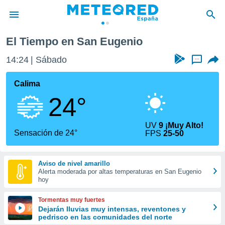
ugenio
El Tiempo en San Eugenio
privacidad
14:24
Sábado
...
o de
tiempo.com)
borado por
Calima
es para
24°
ue la
 que se
e calidad.
UV
9 ¡Muy Alto!
eder a este
Sensación de 24°
FPS
25-50
ediante las
opciones:
Aviso de nivel amarillo
ookies y
Alerta moderada por altas temperaturas en San Eugenio
e forma
hoy
d digital
Tormentas muy fuertes
ada, basada
Dejarán lluvias muy intensas, reventones y
pedrisco en las comunidades del norte
mación