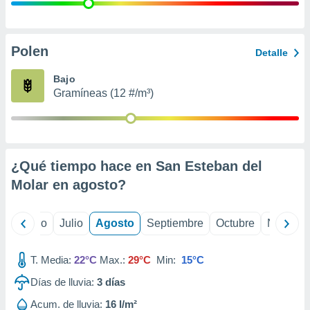
 seleccionar
o.
calización
precisa e
Polen
Detalle
ión mediante
Bajo
, publicidad
Gramíneas (12 #/m³)
dos,
 publicidad
,
ón de
¿Qué tiempo hace en San Esteban del
 desarrollo
s.
Molar en
agosto
?
tros 1199
ios
yo
Junio
Julio
Agosto
Septiembre
Octubre
Noviemb
T. Media:
22°C
Max.:
29°C
Min:
15°C
Días de lluvia:
3
días
Acum. de lluvia:
16 l/m²