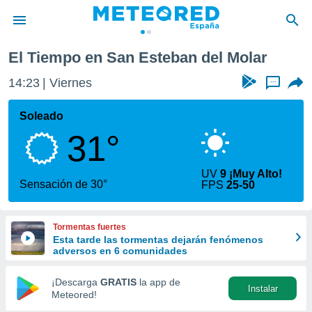
 Molar
El Tiempo en San Esteban del Molar
privacidad
14:23
Viernes
...
o de
tiempo.com)
borado por
Soleado
es para
31°
ue la
 que se
e calidad.
UV
9 ¡Muy Alto!
eder a este
Sensación de 30°
FPS
25-50
ediante las
opciones:
Tormentas fuertes
ookies y
Esta tarde las tormentas dejarán fenómenos
e forma
adversos en 6 comunidades
d digital
¡Descarga
GRATIS
la app de
Instalar
ada, basada
Meteored!
mación