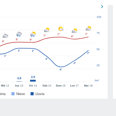
100
75
7°
7°
7°
6°
5°
5°
4°
50
3°
3°
2°
1°
0°
-2°
25
-4°
2.9
0.8
l/m²
Mié
12
Jue
13
Vie
14
Sáb
15
Dom
16
Lun
17
Mar
18
ima
Nieve
Lluvia