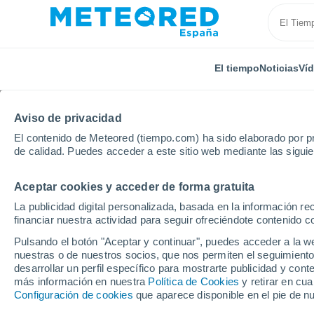
El tiempo
Noticias
Ví
Aviso de privacidad
El contenido de Meteored (tiempo.com) ha sido elaborado por pr
de calidad. Puedes acceder a este sitio web mediante las sigui
Aceptar cookies y acceder de forma gratuita
Inicio
Argentina
Provincia de Río Negro
San Car
La publicidad digital personalizada, basada en la información r
financiar nuestra actividad para seguir ofreciéndote contenido c
El Tiempo en San Carlo
Pulsando el botón "Aceptar y continuar", puedes acceder a la w
nuestras o de nuestros socios, que nos permiten el seguimiento
07:17
Jueves
desarrollar un perfil específico para mostrarte publicidad y co
más información en nuestra
Política de Cookies
y retirar en cu
Configuración de cookies
que aparece disponible en el pie de n
Parcialmente nuboso