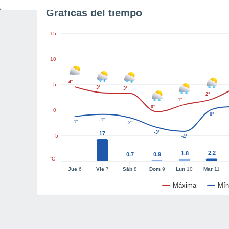
Gráficas del tiempo
15
10
4°
5
3°
3°
2°
1°
0°
0
0°
-1°
-1°
-2°
-3°
17
-5
-4°
2.2
1.8
0.7
0.9
°C
Jue
6
Vie
7
Sáb
8
Dom
9
Lun
10
Mar
11
Máxima
Mín