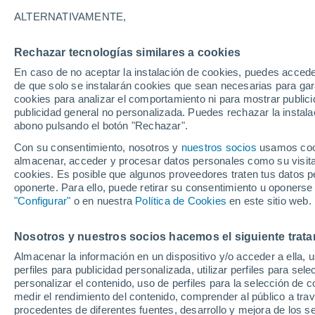
0°
ALTERNATIVAMENTE,
Rechazar tecnologías similares a cookies
Menguant
En caso de no aceptar la instalación de cookies, puedes acced
Iluminada
Sensación de -4°
de que solo se instalarán cookies que sean necesarias para garan
cookies para analizar el comportamiento ni para mostrar publici
publicidad general no personalizada. Puedes rechazar la instala
abono pulsando el botón "Rechazar".
Previsión para el eclipse
Samuel Biener avisa de posibles tormentas y
Con su consentimiento, nosotros y
nuestros socios
usamos cooki
un domo de calor en España
almacenar, acceder y procesar datos personales como su visita e
cookies. Es posible que algunos proveedores traten tus datos pe
El Tiempo 1 - 7 días
Por horas
Actualidad
Mapa d
oponerte. Para ello, puede retirar su consentimiento u oponerse
"Configurar"
o en nuestra
Política de Cookies
en este sitio web.
Nosotros y nuestros socios hacemos el siguiente trata
Mañana
Sábado
D
Hoy
Almacenar la información en un dispositivo y/o acceder a ella, 
7 Ago
8 Ago
6 Ago
perfiles para publicidad personalizada, utilizar perfiles para sele
personalizar el contenido, uso de perfiles para la selección de c
medir el rendimiento del contenido, comprender al público a tra
procedentes de diferentes fuentes, desarrollo y mejora de los se
90%
60%