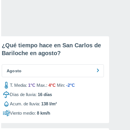
¿Qué tiempo hace en San Carlos de
Bariloche en
agosto
?
Agosto
T. Media:
1°C
Max.:
4°C
Min:
-2°C
Días de lluvia:
16
días
Acum. de lluvia:
138 l/m²
Viento medio:
8 km/h