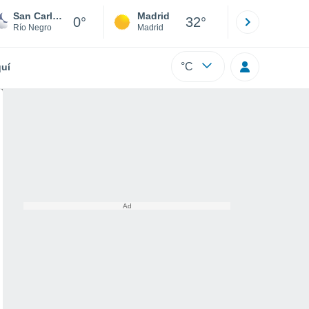
San Carlos de Bariloche
Madrid
Barcelona
0°
32°
Río Negro
Madrid
Barcelona
°C
uí