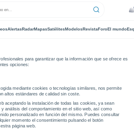
deos
Alertas
Radar
Mapas
Satélites
Modelos
Revista
Foro
El mundo
Esq
ofesionales para garantizar que la información que se ofrece es
entes opciones:
los de Bariloche
ecogida mediante cookies o tecnologías similares, nos permite
on altos estándares de calidad sin coste.
s de Bariloche
eb aceptando la instalación de todas las cookies, ya sean
 y análisis del comportamiento en el sitio web, así como
...
ntenido personalizado en función del mismo. Puedes consultar
alquier momento el consentimiento pulsando el botón
Por horas
uestra página web.
Cielos nubosos en las próximas
horas