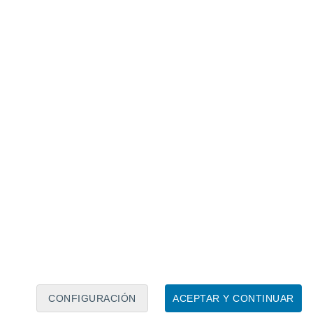
Calendario lunar
Lun
Mar
Mié
Jue
Vie
Sáb
Dom
6
7
8
9
10
11
12
13
14
15
16
17
18
19
CONFIGURACIÓN
ACEPTAR Y CONTINUAR