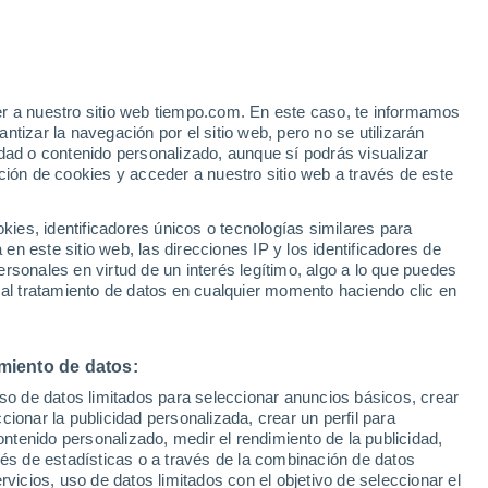
e
er a nuestro sitio web tiempo.com. En este caso, te informamos
:
44%
tizar la navegación por el sitio web, pero no se utilizarán
dad o contenido personalizado, aunque sí podrás visualizar
ción de cookies y acceder a nuestro sitio web a través de este
 de
es, identificadores únicos o tecnologías similares para
n este sitio web, las direcciones IP y los identificadores de
rsonales en virtud de un interés legítimo, algo a lo que puedes
e nubosidad
Radar de lluvia
Satélites
Modelos
 al tratamiento de datos en cualquier momento haciendo clic en
miento de datos:
omingo
Lunes
Martes
Miércoles
uso de datos limitados para seleccionar anuncios básicos, crear
9 Ago
10 Ago
11 Ago
12 Ago
ccionar la publicidad personalizada, crear un perfil para
ontenido personalizado, medir el rendimiento de la publicidad,
vés de estadísticas o a través de la combinación de datos
rvicios, uso de datos limitados con el objetivo de seleccionar el
60%
90%
90%