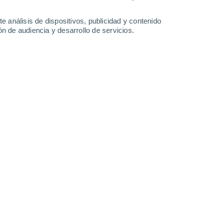
0.9 cm
1.8 cm
2.2 l/m²
0°
/
-3°
1°
/
-4°
2°
/
0°
4°
/
1°
e análisis de dispositivos, publicidad y contenido
n de audiencia y desarrollo de servicios.
-
39
km/h
24
-
53
km/h
20
-
41
km/h
14
-
28
km/h
 hoy
, 6 de agosto
uboso
Oeste
0 Bajo
13
-
29 km/h
FPS:
no
uboso
Oeste
0 Bajo
14
-
30 km/h
FPS:
no
uboso
Oeste
0 Bajo
17
-
35 km/h
FPS:
no
uboso
Oeste
1 Bajo
18
-
36 km/h
FPS:
no