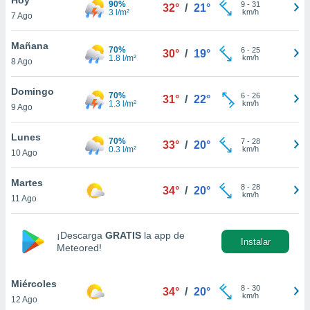
90%
9
-
31
32°
/
21°
3 l/m²
km/h
7 Ago
do en
 mismo.
sultar más
Mañana
70%
6
-
25
30°
/
19°
 en nuestra
1.8 l/m²
km/h
8 Ago
 Cookies
y
ualquier
Domingo
70%
6
-
26
31°
/
22°
1.3 l/m²
km/h
9 Ago
ento
 botón
ación de
Lunes
70%
7
-
28
33°
/
20°
kies
0.3 l/m²
km/h
10 Ago
 disponible
e nuestra
Martes
8
-
28
.
34°
/
20°
km/h
11 Ago
IVAMENTE,
¡Descarga
GRATIS
la app de
Instalar
Meteored!
as
 a cookies
Miércoles
 no aceptar
8
-
30
34°
/
20°
km/h
12 Ago
ón de