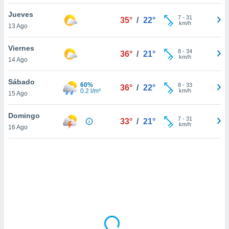
uedes
uestro sitio
Jueves
7
-
31
35°
/
22°
.com. En
km/h
13 Ago
te
 de que
Viernes
talarán
8
-
34
36°
/
21°
km/h
14 Ago
e sean
para
a
Sábado
60%
8
-
33
36°
/
22°
por el sitio
0.2 l/m²
km/h
15 Ago
o se
cookies para
Domingo
7
-
31
33°
/
21°
km/h
16 Ago
nto ni para
licidad o
ado, aunque
sualizar
general no
ada. Puedes
 instalación
y acceder a
io web a
ste abono