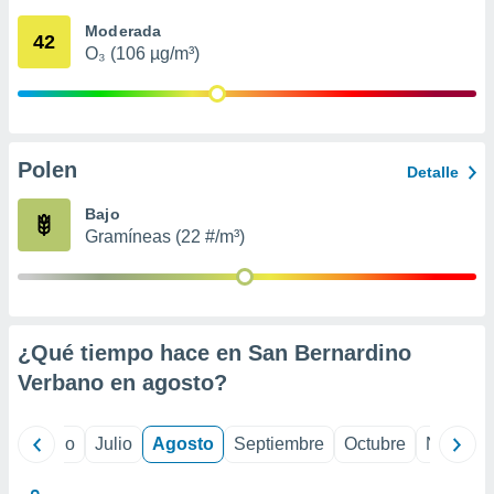
 seleccionar
o.
Moderada
42
O₃ (106 µg/m³)
calización
precisa e
ión mediante
, publicidad
Polen
Detalle
dos,
 publicidad
Bajo
,
Gramíneas (22 #/m³)
ón de
 desarrollo
s.
tros 1199
ios
¿Qué tiempo hace en San Bernardino
Verbano en
agosto
?
yo
Junio
Julio
Agosto
Septiembre
Octubre
Noviemb