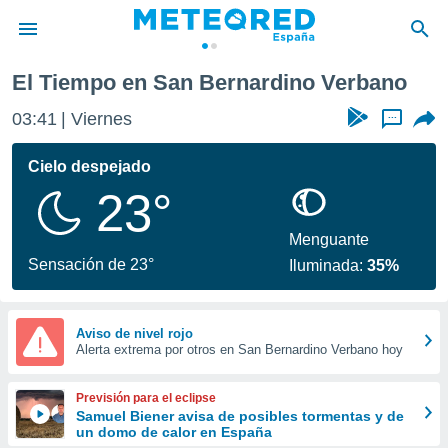
o
El Tiempo en San Bernardino Verbano
privacidad
03:41
Viernes
...
o de
tiempo.com)
borado por
Cielo despejado
es para
23°
ue la
 que se
e calidad.
Menguante
eder a este
Sensación de 23°
Iluminada:
35%
ediante las
opciones:
ookies y
Aviso de nivel rojo
Alerta extrema por otros en San Bernardino Verbano hoy
e forma
d digital
Previsión para el eclipse
ada, basada
Samuel Biener avisa de posibles tormentas y de
un domo de calor en España
mación