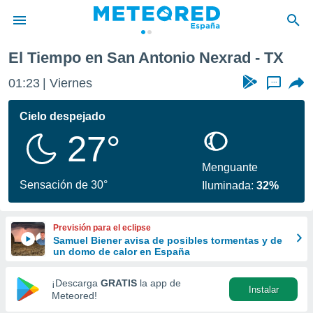
d
El Tiempo en San Antonio Nexrad - TX
privacidad
01:23
Viernes
...
o de
tiempo.com)
borado por
Cielo despejado
es para
27°
ue la
 que se
e calidad.
Menguante
eder a este
Sensación de 30°
Iluminada:
32%
ediante las
opciones:
Previsión para el eclipse
ookies y
Samuel Biener avisa de posibles tormentas y de
e forma
un domo de calor en España
d digital
¡Descarga
GRATIS
la app de
Instalar
ada, basada
Meteored!
mación