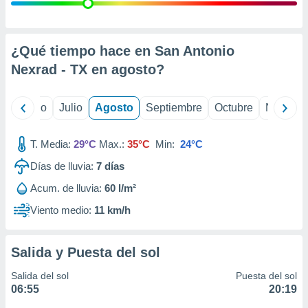
 seleccionar
o.
calización
precisa e
¿Qué tiempo hace en San Antonio
ión mediante
Nexrad - TX en
agosto
?
, publicidad
yo
Junio
Julio
Agosto
Septiembre
Octubre
Noviemb
dos,
 publicidad
,
T. Media:
29°C
Max.:
35°C
Min:
24°C
ón de
Días de lluvia:
7
días
 desarrollo
s.
Acum. de lluvia:
60 l/m²
tros 1199
Viento medio:
11 km/h
ios
Salida y Puesta del sol
Salida del sol
Puesta del sol
06:55
20:19