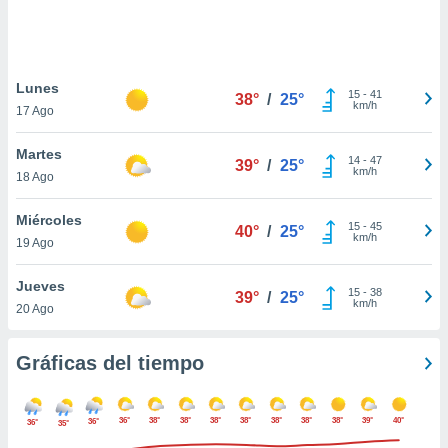
 botón
.
nto,
Lunes
15
-
41
38°
/
25°
km/h
17 Ago
cios
kies,
Martes
ores únicos
14
-
47
39°
/
25°
km/h
18 Ago
as similares
nar,
rocesar
Miércoles
15
-
45
40°
/
25°
onales como
km/h
19 Ago
 este sitio
recciones IP
Jueves
ficadores de
15
-
38
39°
/
25°
km/h
20 Ago
 posible
s
 traten tus
Gráficas del tiempo
nales en
 interés
go a lo que
36°
38°
38°
38°
38°
38°
38°
38°
39°
40°
36°
nerte. Para
36°
35°
retirar su