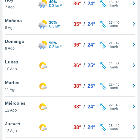
40%
15
-
43
36°
/
24°
0.3 l/m²
km/h
7 Ago
do en
 mismo.
sultar más
Mañana
30%
17
-
40
35°
/
24°
 en nuestra
0.3 l/m²
km/h
8 Ago
 Cookies
y
ualquier
Domingo
50%
21
-
47
36°
/
24°
0.3 l/m²
km/h
9 Ago
ento
 botón
ación de
Lunes
22
-
45
36°
/
25°
kies
km/h
10 Ago
 disponible
e nuestra
Martes
22
-
43
.
38°
/
25°
km/h
11 Ago
IVAMENTE,
Miércoles
22
-
43
38°
/
24°
km/h
12 Ago
as
 a cookies
Jueves
25
-
49
38°
/
24°
km/h
 no aceptar
13 Ago
ón de