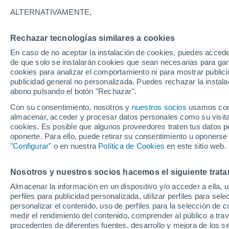
26°
ALTERNATIVAMENTE,
Rechazar tecnologías similares a cookies
Menguant
En caso de no aceptar la instalación de cookies, puedes acced
Iluminada
Sensación de 28°
de que solo se instalarán cookies que sean necesarias para garan
cookies para analizar el comportamiento ni para mostrar publici
publicidad general no personalizada. Puedes rechazar la instala
abono pulsando el botón "Rechazar".
Llega una vaguada
Este fin de semana dejará tormentas con lluv
Con su consentimiento, nosotros y
nuestros socios
usamos cooki
fuertes y granizo en España
almacenar, acceder y procesar datos personales como su visita e
cookies. Es posible que algunos proveedores traten tus datos pe
El Tiempo 1 - 7 días
Por horas
Actualidad
Mapa d
oponerte. Para ello, puede retirar su consentimiento u oponerse
"Configurar"
o en nuestra
Política de Cookies
en este sitio web.
Nosotros y nuestros socios hacemos el siguiente trata
Mañana
Domingo
Hoy
Almacenar la información en un dispositivo y/o acceder a ella, 
8 Ago
9 Ago
7 Ago
perfiles para publicidad personalizada, utilizar perfiles para sele
personalizar el contenido, uso de perfiles para la selección de c
medir el rendimiento del contenido, comprender al público a tra
procedentes de diferentes fuentes, desarrollo y mejora de los se
80%
50%