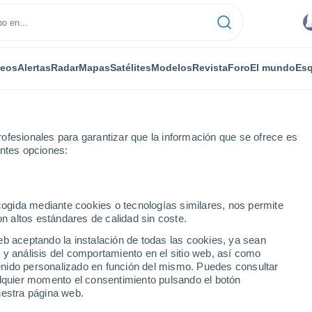
deos
Alertas
Radar
Mapas
Satélites
Modelos
Revista
Foro
El mundo
Esq
ofesionales para garantizar que la información que se ofrece es
entes opciones:
San Antonio del Monte
ecogida mediante cookies o tecnologías similares, nos permite
on altos estándares de calidad sin coste.
nio del Monte
eb aceptando la instalación de todas las cookies, ya sean
 y análisis del comportamiento en el sitio web, así como
...
ntenido personalizado en función del mismo. Puedes consultar
alquier momento el consentimiento pulsando el botón
Por horas
uestra página web.
Intervalos nubosos en las
próximas horas