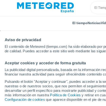
El tiempo
Noticias
Ví
Aviso de privacidad
El contenido de Meteored (tiempo.com) ha sido elaborado por pr
de calidad. Puedes acceder a este sitio web mediante las sigui
Aceptar cookies y acceder de forma gratuita
Inicio
El Salvador
Departamento de Sonsonate
La publicidad digital personalizada, basada en la información r
financiar nuestra actividad para seguir ofreciéndote contenido c
El Tiempo en San Anto
Pulsando el botón "Aceptar y continuar", puedes acceder a la w
nuestras o de nuestros socios, que nos permiten el seguimiento
19:41
Viernes
desarrollar un perfil específico para mostrarte publicidad y co
más información en nuestra
Política de Cookies
y retirar en cu
Configuración de cookies
que aparece disponible en el pie de n
Nubes y claros