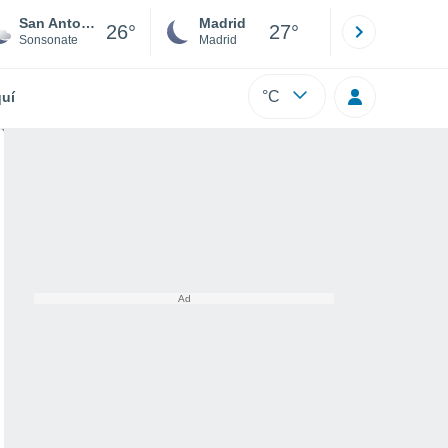
San Antonio del Monte
Madrid
Barcelona
26°
27°
Sonsonate
Madrid
Barcelona
°C
uí