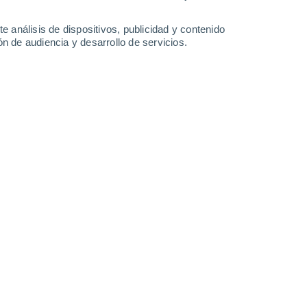
2.9 l/m²
6.7 l/m²
1.7 l/m²
2.8 l/m²
34°
/
23°
32°
/
23°
32°
/
23°
31°
/
23°
e análisis de dispositivos, publicidad y contenido
n de audiencia y desarrollo de servicios.
-
35
km/h
10
-
32
km/h
8
-
31
km/h
10
-
33
km/h
hoy
, 7 de agosto
s
Suroeste
1 Bajo
2°
4
-
21 km/h
FPS:
no
Noroeste
0 Bajo
1°
4
-
15 km/h
FPS:
no
Noroeste
0 Bajo
9°
3
-
11 km/h
FPS:
no
s
Norte
0 Bajo
8°
2
-
8 km/h
FPS:
no