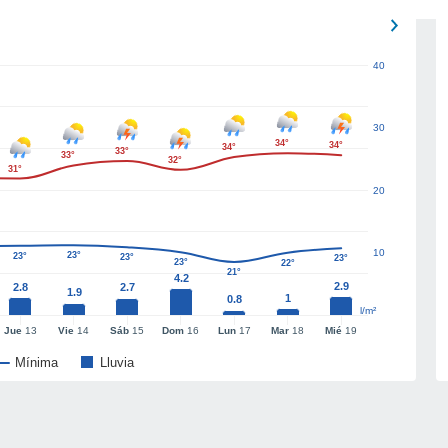
40
30
34°
34°
34°
33°
33°
32°
31°
20
10
23°
23°
23°
23°
23°
22°
21°
4.2
2.9
2.8
2.7
1.9
1
0.8
l/m²
Jue
13
Vie
14
Sáb
15
Dom
16
Lun
17
Mar
18
Mié
19
Mínima
Lluvia