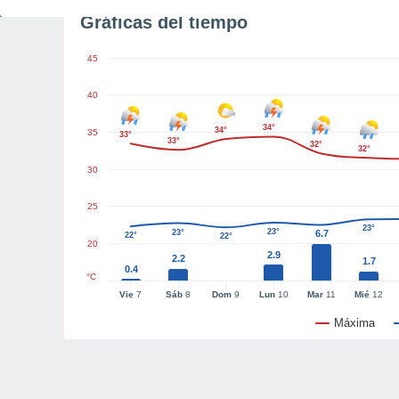
Gráficas del tiempo
45
40
34°
34°
35
33°
33°
32°
32°
30
25
23°
23°
23°
6.7
22°
22°
20
2.9
2.2
1.7
0.4
°C
Vie
7
Sáb
8
Dom
9
Lun
10
Mar
11
Mié
12
Máxima