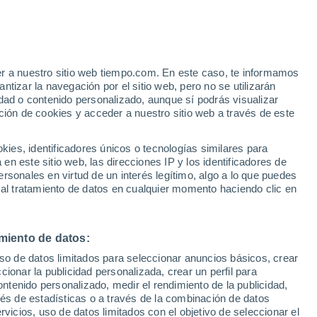
e
er a nuestro sitio web tiempo.com. En este caso, te informamos
:
31%
tizar la navegación por el sitio web, pero no se utilizarán
dad o contenido personalizado, aunque sí podrás visualizar
ción de cookies y acceder a nuestro sitio web a través de este
ias
es, identificadores únicos o tecnologías similares para
n este sitio web, las direcciones IP y los identificadores de
rsonales en virtud de un interés legítimo, algo a lo que puedes
e nubosidad
Radar de lluvia
Satélites
Modelos
 al tratamiento de datos en cualquier momento haciendo clic en
miento de datos:
Lunes
Martes
Miércoles
Jueves
uso de datos limitados para seleccionar anuncios básicos, crear
10 Ago
11 Ago
12 Ago
13 Ago
ccionar la publicidad personalizada, crear un perfil para
ontenido personalizado, medir el rendimiento de la publicidad,
vés de estadísticas o a través de la combinación de datos
rvicios, uso de datos limitados con el objetivo de seleccionar el
60%
90%
80%
80%