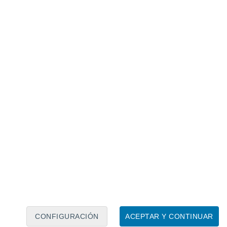
Calendario lunar
Lun
Mar
Mié
Jue
Vie
Sáb
Dom
7
8
9
10
11
12
13
14
15
16
17
18
19
20
CONFIGURACIÓN
ACEPTAR Y CONTINUAR