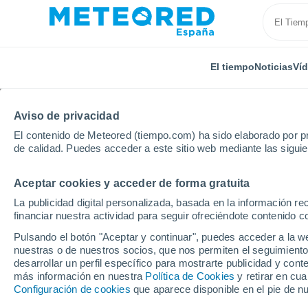
El tiempo
Noticias
Ví
Aviso de privacidad
El contenido de Meteored (tiempo.com) ha sido elaborado por pr
de calidad. Puedes acceder a este sitio web mediante las sigui
Aceptar cookies y acceder de forma gratuita
Inicio
Suiza
Turgovia
Salmsach
La publicidad digital personalizada, basada en la información r
financiar nuestra actividad para seguir ofreciéndote contenido c
El Tiempo en Salmsac
Pulsando el botón "Aceptar y continuar", puedes acceder a la w
nuestras o de nuestros socios, que nos permiten el seguimiento
16:32
Viernes
desarrollar un perfil específico para mostrarte publicidad y co
más información en nuestra
Política de Cookies
y retirar en cu
Configuración de cookies
que aparece disponible en el pie de n
Nubes y claros