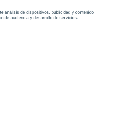
32°
/
23°
31°
/
21°
31°
/
19°
32°
/
18°
e análisis de dispositivos, publicidad y contenido
n de audiencia y desarrollo de servicios.
-
23
km/h
19
-
31
km/h
17
-
32
km/h
6
-
19
km/h
sto
Este
3 Medio
15
-
30 km/h
FPS:
6-10
Este
1 Bajo
14
-
29 km/h
FPS:
no
Este
1 Bajo
11
-
26 km/h
FPS:
no
Este
0 Bajo
11
-
21 km/h
FPS:
no