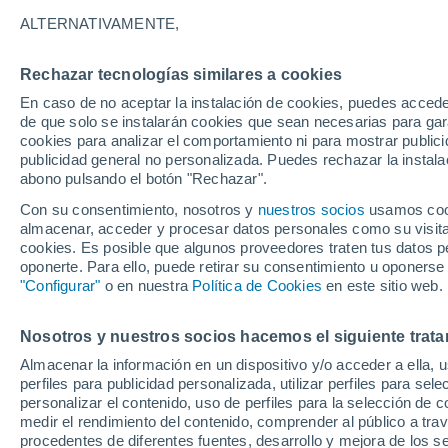
26°
ALTERNATIVAMENTE,
Rechazar tecnologías similares a cookies
Este
En caso de no aceptar la instalación de cookies, puedes acced
Sensación de 26°
15
-
30 km
de que solo se instalarán cookies que sean necesarias para garan
cookies para analizar el comportamiento ni para mostrar publici
publicidad general no personalizada. Puedes rechazar la instala
abono pulsando el botón "Rechazar".
Tormentas fuertes
Esta tarde las tormentas dejarán fenómenos
Con su consentimiento, nosotros y
nuestros socios
usamos cooki
adversos en 6 comunidades
almacenar, acceder y procesar datos personales como su visita e
cookies. Es posible que algunos proveedores traten tus datos pe
El Tiempo 1 - 7 días
Por horas
Actualidad
Mapa d
oponerte. Para ello, puede retirar su consentimiento u oponerse
"Configurar"
o en nuestra
Política de Cookies
en este sitio web.
Nosotros y nuestros socios hacemos el siguiente trata
Mañana
Domingo
Hoy
Almacenar la información en un dispositivo y/o acceder a ella, 
8 Ago
9 Ago
7 Ago
perfiles para publicidad personalizada, utilizar perfiles para sele
personalizar el contenido, uso de perfiles para la selección de c
medir el rendimiento del contenido, comprender al público a tra
procedentes de diferentes fuentes, desarrollo y mejora de los se
50%