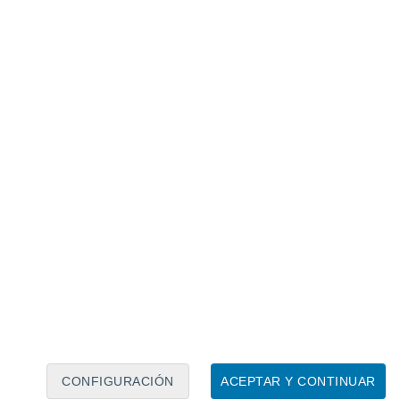
Calendario lunar
Lun
Mar
Mié
Jue
Vie
Sáb
Dom
7
8
9
10
11
12
13
14
15
16
17
18
19
20
CONFIGURACIÓN
ACEPTAR Y CONTINUAR