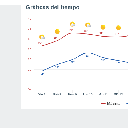
Gráficas del tiempo
40
35
33°
32°
31°
31°
29°
30
27°
25
23°
20
21°
20°
19°
18°
15
14°
10
°C
Vie
7
Sáb
8
Dom
9
Lun
10
Mar
11
Mié
12
Máxima