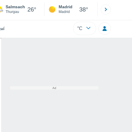
Salmsach
Madrid
Barcelona
26°
38°
Thurgau
Madrid
Barcelona
°C
uí