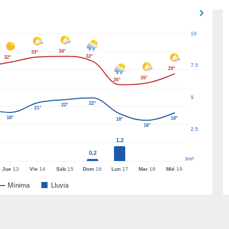
10
34°
33°
32°
32°
7.5
29°
26°
26°
5
22°
22°
21°
18°
18°
18°
16°
2.5
1.2
0.2
l/m²
Jue
13
Vie
14
Sáb
15
Dom
16
Lun
17
Mar
18
Mié
19
Mínima
Lluvia