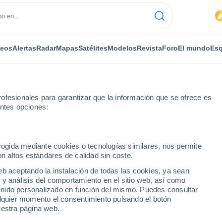
deos
Alertas
Radar
Mapas
Satélites
Modelos
Revista
Foro
El mundo
Esq
ofesionales para garantizar que la información que se ofrece es
entes opciones:
ecogida mediante cookies o tecnologías similares, nos permite
on altos estándares de calidad sin coste.
h
eb aceptando la instalación de todas las cookies, ya sean
 y análisis del comportamiento en el sitio web, así como
...
ntenido personalizado en función del mismo. Puedes consultar
alquier momento el consentimiento pulsando el botón
Por horas
uestra página web.
Intervalos nubosos en las
próximas horas