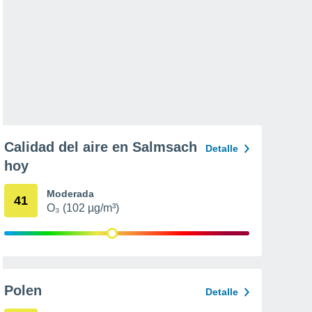
Calidad del aire en Salmsach
Detalle
hoy
Moderada
41
O₃ (102 µg/m³)
Polen
Detalle