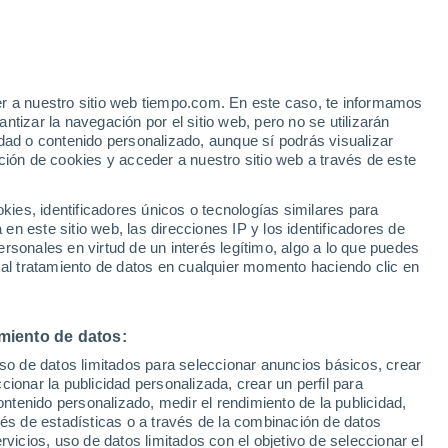
er a nuestro sitio web tiempo.com. En este caso, te informamos
/h
tizar la navegación por el sitio web, pero no se utilizarán
dad o contenido personalizado, aunque sí podrás visualizar
ción de cookies y acceder a nuestro sitio web a través de este
es, identificadores únicos o tecnologías similares para
n este sitio web, las direcciones IP y los identificadores de
rsonales en virtud de un interés legítimo, algo a lo que puedes
e nubosidad
Radar de lluvia
Satélites
Modelos
 al tratamiento de datos en cualquier momento haciendo clic en
miento de datos:
Lunes
Martes
Miércoles
Jueves
uso de datos limitados para seleccionar anuncios básicos, crear
10 Ago
11 Ago
12 Ago
13 Ago
ccionar la publicidad personalizada, crear un perfil para
ontenido personalizado, medir el rendimiento de la publicidad,
vés de estadísticas o a través de la combinación de datos
rvicios, uso de datos limitados con el objetivo de seleccionar el