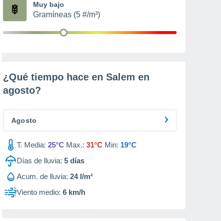
Muy bajo
Gramíneas (5 #/m³)
¿Qué tiempo hace en Salem en
agosto
?
Agosto
T. Media:
25°C
Max.:
31°C
Min:
19°C
Días de lluvia:
5
días
Acum. de lluvia:
24 l/m²
Viento medio:
6 km/h