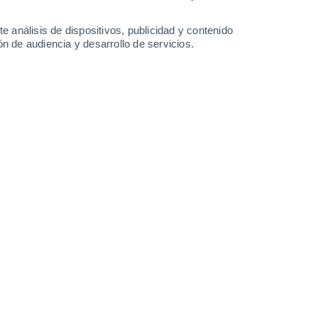
34°
/
23°
35°
/
24°
35°
/
23°
36°
/
22°
e análisis de dispositivos, publicidad y contenido
n de audiencia y desarrollo de servicios.
-
30
km/h
10
-
27
km/h
14
-
33
km/h
13
-
36
km/h
Sur
4 Medio
14
-
33 km/h
FPS:
6-10
Sur
2 Bajo
15
-
34 km/h
FPS:
no
Sur
1 Bajo
14
-
34 km/h
FPS:
no
Sur
0 Bajo
10
-
31 km/h
FPS:
no