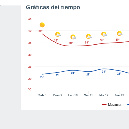
Gráficas del tiempo
45
40
39°
35°
35°
35°
35
34°
34°
30
25
24°
24°
23°
23°
23°
22°
20
°C
Sáb
8
Dom
9
Lun
10
Mar
11
Mié
12
Jue
13
Máxima