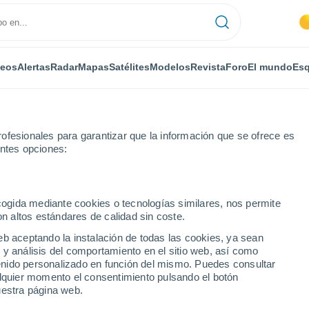
deos
Alertas
Radar
Mapas
Satélites
Modelos
Revista
Foro
El mundo
Esq
ofesionales para garantizar que la información que se ofrece es
entes opciones:
Salem
ecogida mediante cookies o tecnologías similares, nos permite
on altos estándares de calidad sin coste.
eb aceptando la instalación de todas las cookies, ya sean
 y análisis del comportamiento en el sitio web, así como
...
ntenido personalizado en función del mismo. Puedes consultar
alquier momento el consentimiento pulsando el botón
Por horas
uestra página web.
Intervalos nubosos en las
próximas horas