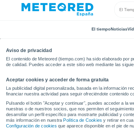
El tiempo
Noticias
Ví
Aviso de privacidad
El contenido de Meteored (tiempo.com) ha sido elaborado por pr
de calidad. Puedes acceder a este sitio web mediante las sigui
Aceptar cookies y acceder de forma gratuita
Inicio
Comunidad Valenciana
Provincia de Valencia
La publicidad digital personalizada, basada en la información r
financiar nuestra actividad para seguir ofreciéndote contenido c
El Tiempo en Salem
Pulsando el botón "Aceptar y continuar", puedes acceder a la w
nuestras o de nuestros socios, que nos permiten el seguimiento
19:19
Sábado
desarrollar un perfil específico para mostrarte publicidad y co
más información en nuestra
Política de Cookies
y retirar en cu
Configuración de cookies
que aparece disponible en el pie de n
Soleado