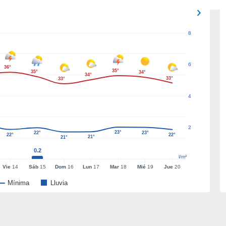
8
6
36°
35°
35°
34°
34°
33°
33°
4
2
23°
22°
23°
22°
22°
21°
21°
0.2
l/m²
Vie
14
Sáb
15
Dom
16
Lun
17
Mar
18
Mié
19
Jue
20
Mínima
Lluvia