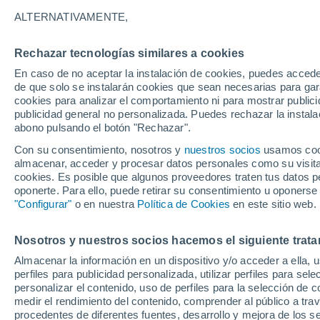
36°
ALTERNATIVAMENTE,
Rechazar tecnologías similares a cookies
Sur
En caso de no aceptar la instalación de cookies, puedes acced
Sensación de 34°
14
-
34 km
de que solo se instalarán cookies que sean necesarias para garan
cookies para analizar el comportamiento ni para mostrar publici
publicidad general no personalizada. Puedes rechazar la instala
abono pulsando el botón "Rechazar".
Tormentas muy fuertes
Dejarán lluvias muy intensas, reventones y
Con su consentimiento, nosotros y
nuestros socios
usamos cooki
pedrisco en las comunidades del norte
almacenar, acceder y procesar datos personales como su visita e
cookies. Es posible que algunos proveedores traten tus datos pe
El Tiempo 1 - 7 días
Por horas
Actualidad
Mapa de
oponerte. Para ello, puede retirar su consentimiento u oponerse
"Configurar"
o en nuestra
Política de Cookies
en este sitio web.
Nosotros y nuestros socios hacemos el siguiente trata
Mañana
Lunes
Hoy
Almacenar la información en un dispositivo y/o acceder a ella, 
9 Ago
10 Ago
8 Ago
perfiles para publicidad personalizada, utilizar perfiles para sele
personalizar el contenido, uso de perfiles para la selección de c
medir el rendimiento del contenido, comprender al público a tra
procedentes de diferentes fuentes, desarrollo y mejora de los se