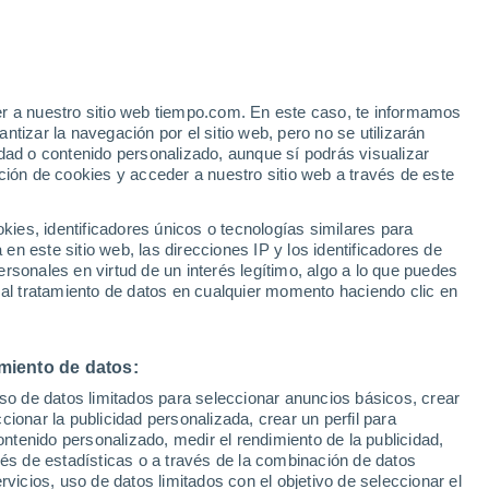
Aviso de nivel amarillo
Alerta moderada por altas
temperaturas en Salem hoy
er a nuestro sitio web tiempo.com. En este caso, te informamos
/h
Bajan las temperaturas
tizar la navegación por el sitio web, pero no se utilizarán
Durante el dia de mañana
dad o contenido personalizado, aunque sí podrás visualizar
ción de cookies y acceder a nuestro sitio web a través de este
es, identificadores únicos o tecnologías similares para
n este sitio web, las direcciones IP y los identificadores de
rsonales en virtud de un interés legítimo, algo a lo que puedes
 temperatura
Radar de lluvia
Satélites
Modelos
 al tratamiento de datos en cualquier momento haciendo clic en
miento de datos:
Martes
Miércoles
Jueves
Viernes
uso de datos limitados para seleccionar anuncios básicos, crear
11 Ago
12 Ago
13 Ago
14 Ago
ccionar la publicidad personalizada, crear un perfil para
ontenido personalizado, medir el rendimiento de la publicidad,
vés de estadísticas o a través de la combinación de datos
rvicios, uso de datos limitados con el objetivo de seleccionar el