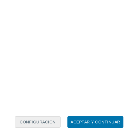
Calendario lunar
Lun
Mar
Mié
Jue
Vie
Sáb
Dom
8
9
10
11
12
13
14
15
16
17
18
19
20
21
CONFIGURACIÓN
ACEPTAR Y CONTINUAR