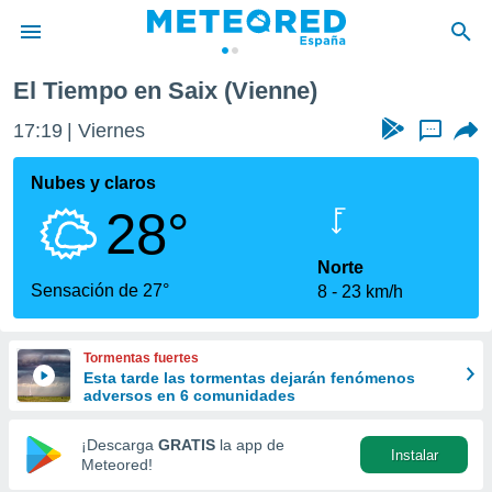
El Tiempo en Saix (Vienne)
privacidad
17:19
Viernes
...
o de
tiempo.com)
borado por
Nubes y claros
es para
28°
ue la
 que se
e calidad.
Norte
eder a este
Sensación de 27°
8
23 km/h
ediante las
opciones:
Tormentas fuertes
ookies y
Esta tarde las tormentas dejarán fenómenos
e forma
adversos en 6 comunidades
d digital
¡Descarga
GRATIS
la app de
Instalar
ada, basada
Meteored!
mación