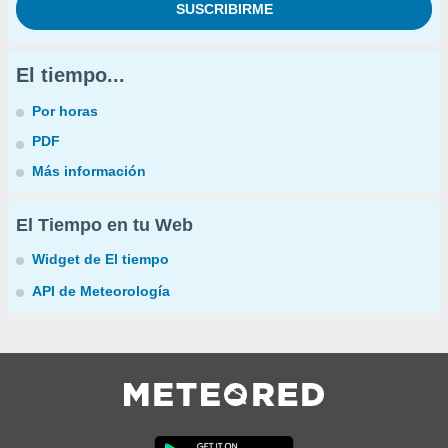
El tiempo...
Por horas
PDF
Más información
El Tiempo en tu Web
Widget de El tiempo
API de Meteorología