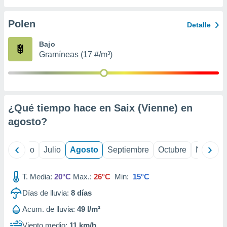
 seleccionar
o.
Polen
Detalle
calización
precisa e
Bajo
ión mediante
Gramíneas (17 #/m³)
, publicidad
dos,
 publicidad
,
¿Qué tiempo hace en Saix (Vienne) en
ón de
agosto
?
 desarrollo
s.
tros 1199
yo
Junio
Julio
Agosto
Septiembre
Octubre
Noviemb
ios
T. Media:
20°C
Max.:
26°C
Min:
15°C
Días de lluvia:
8
días
Acum. de lluvia:
49 l/m²
Viento medio:
11 km/h