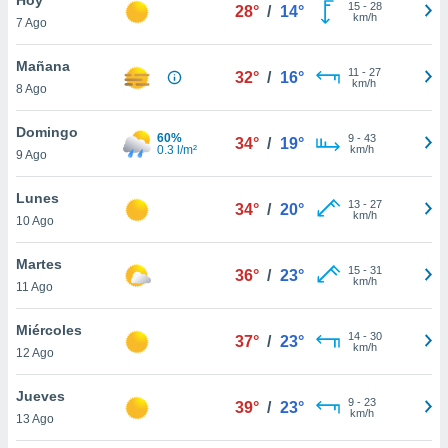
15
-
28
28°
/
14°
km/h
7 Ago
do en
 mismo.
sultar más
Mañana
11
-
27
32°
/
16°
 en nuestra
km/h
8 Ago
 Cookies
y
ualquier
Domingo
60%
9
-
43
34°
/
19°
0.3 l/m²
km/h
9 Ago
ento
 botón
ación de
Lunes
13
-
27
34°
/
20°
kies
km/h
10 Ago
 disponible
e nuestra
Martes
15
-
31
.
36°
/
23°
km/h
11 Ago
IVAMENTE,
Miércoles
14
-
30
37°
/
23°
km/h
12 Ago
as
 a cookies
Jueves
9
-
23
39°
/
23°
km/h
 no aceptar
13 Ago
ón de