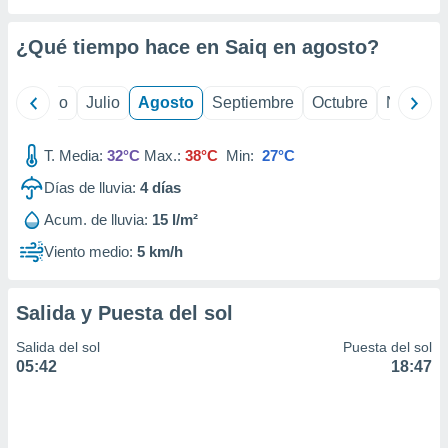
 seleccionar
o.
¿Qué tiempo hace en Saiq en
agosto
?
calización
precisa e
ión mediante
yo
Junio
Julio
Agosto
Septiembre
Octubre
Noviemb
, publicidad
T. Media:
32°C
Max.:
38°C
Min:
27°C
dos,
 publicidad
Días de lluvia:
4
días
,
Acum. de lluvia:
15 l/m²
ón de
 desarrollo
Viento medio:
5 km/h
s.
tros 1199
Salida y Puesta del sol
ios
Salida del sol
Puesta del sol
05:42
18:47