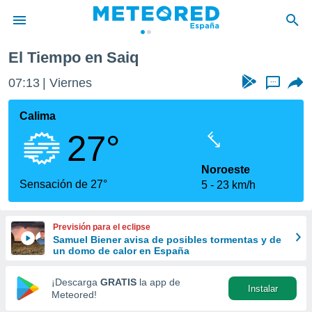
El Tiempo en Saiq
privacidad
07:13
Viernes
...
o de
tiempo.com)
borado por
Calima
es para
27°
ue la
 que se
e calidad.
Noroeste
eder a este
Sensación de 27°
5
23 km/h
ediante las
opciones:
Previsión para el eclipse
ookies y
Samuel Biener avisa de posibles tormentas y de
e forma
un domo de calor en España
d digital
¡Descarga
GRATIS
la app de
Instalar
ada, basada
Meteored!
mación