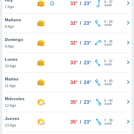
9
-
37
33°
/
23°
km/h
7 Ago
do en
 mismo.
sultar más
Mañana
4
-
29
32°
/
23°
 en nuestra
km/h
8 Ago
 Cookies
y
ualquier
Domingo
5
-
36
32°
/
23°
km/h
9 Ago
ento
 botón
ación de
Lunes
5
-
37
33°
/
23°
kies
km/h
10 Ago
 disponible
e nuestra
Martes
4
-
40
.
34°
/
24°
km/h
11 Ago
IVAMENTE,
Miércoles
5
-
40
35°
/
23°
km/h
12 Ago
as
 a cookies
Jueves
7
-
39
35°
/
23°
km/h
 no aceptar
13 Ago
ón de