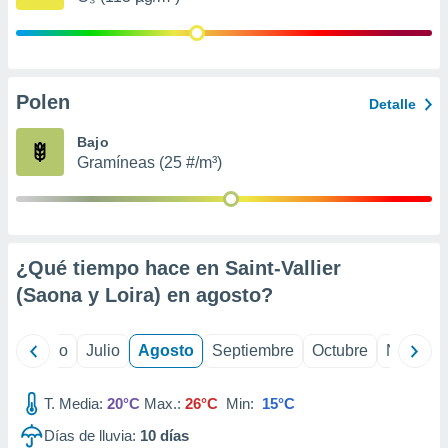
 seleccionar
o.
calización
precisa e
ión mediante
Polen
Detalle
, publicidad
Bajo
Gramíneas (25 #/m³)
dos,
 publicidad
,
ón de
 desarrollo
s.
¿Qué tiempo hace en Saint-Vallier
(Saona y Loira) en
agosto
?
tros 1199
ios
yo
Junio
Julio
Agosto
Septiembre
Octubre
Noviemb
T. Media:
20°C
Max.:
26°C
Min:
15°C
Días de lluvia:
10
días