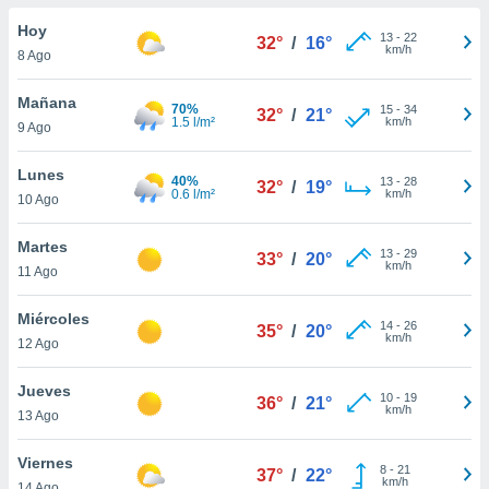
do en
Hoy
13
-
22
32°
/
16°
 mismo.
km/h
8 Ago
sultar más
 en nuestra
Mañana
70%
15
-
34
 Cookies
y
32°
/
21°
1.5 l/m²
km/h
9 Ago
ualquier
ento
Lunes
40%
13
-
28
32°
/
19°
 botón
0.6 l/m²
km/h
10 Ago
ación de
kies
Martes
13
-
29
 disponible
33°
/
20°
km/h
11 Ago
e nuestra
.
Miércoles
14
-
26
35°
/
20°
km/h
IVAMENTE,
12 Ago
Jueves
10
-
19
36°
/
21°
as
km/h
13 Ago
 a cookies
 no aceptar
Viernes
8
-
21
37°
/
22°
ón de
km/h
14 Ago