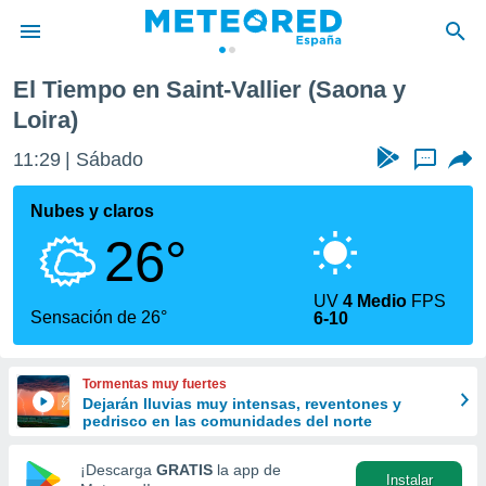
Saint-Vallier
El Tiempo en Saint-Vallier (Saona y
privacidad
Loira)
o de
tiempo.com)
11:29
Sábado
...
borado por
es para
Nubes y claros
ue la
 que se
26°
e calidad.
eder a este
ediante las
UV
4 Medio
FPS
Sensación de 26°
opciones:
6-10
ookies y
e forma
Tormentas muy fuertes
Dejarán lluvias muy intensas, reventones y
pedrisco en las comunidades del norte
d digital
ada, basada
¡Descarga
GRATIS
la app de
mación
Instalar