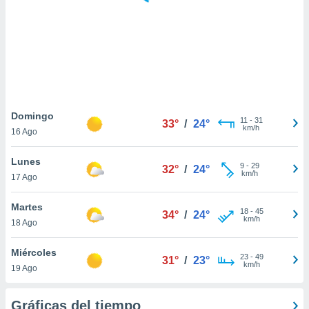
 botón
.
nto,
cios
kies,
ores únicos
Domingo
11
-
31
as similares
33°
/
24°
km/h
16 Ago
nar,
rocesar
Lunes
onales como
9
-
29
32°
/
24°
km/h
 este sitio
17 Ago
recciones IP
ficadores de
Martes
18
-
45
34°
/
24°
 posible
km/h
18 Ago
s
 traten tus
Miércoles
nales en
23
-
49
31°
/
23°
km/h
 interés
19 Ago
go a lo que
nerte. Para
Gráficas del tiempo
retirar su