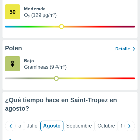
 seleccionar
o.
Moderada
50
O₃ (129 µg/m³)
calización
precisa e
ión mediante
, publicidad
Polen
Detalle
dos,
 publicidad
Bajo
,
Gramíneas (9 #/m³)
ón de
 desarrollo
s.
tros 1199
ios
¿Qué tiempo hace en Saint-Tropez en
agosto
?
yo
Junio
Julio
Agosto
Septiembre
Octubre
Noviemb