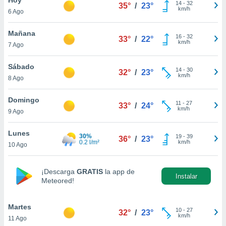
14
-
32
35°
/
23°
km/h
6 Ago
do en
 mismo.
sultar más
Mañana
16
-
32
33°
/
22°
 en nuestra
km/h
7 Ago
 Cookies
y
ualquier
Sábado
14
-
30
32°
/
23°
km/h
8 Ago
ento
 botón
ación de
Domingo
11
-
27
33°
/
24°
kies
km/h
9 Ago
 disponible
e nuestra
Lunes
30%
19
-
39
.
36°
/
23°
0.2 l/m²
km/h
10 Ago
IVAMENTE,
¡Descarga
GRATIS
la app de
Instalar
Meteored!
as
 a cookies
Martes
 no aceptar
10
-
27
32°
/
23°
km/h
11 Ago
ón de