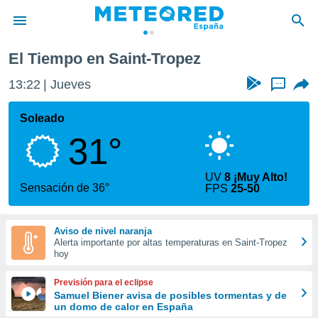
opez
El Tiempo en Saint-Tropez
privacidad
13:22
Jueves
...
o de
tiempo.com)
borado por
Soleado
es para
31°
ue la
 que se
e calidad.
UV
8 ¡Muy Alto!
eder a este
Sensación de 36°
FPS
25-50
ediante las
opciones:
Aviso de nivel naranja
ookies y
Alerta importante por altas temperaturas en Saint-Tropez
e forma
hoy
d digital
Previsión para el eclipse
ada, basada
Samuel Biener avisa de posibles tormentas y de
un domo de calor en España
mación