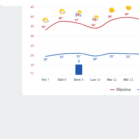
45
40°
40
38°
38°
37°
34°
35
33°
30
25
20
21°
21°
21°
21°
20°
19°
2
15
°C
Vie
7
Sáb
8
Dom
9
Lun
10
Mar
11
Mié
12
Máxima