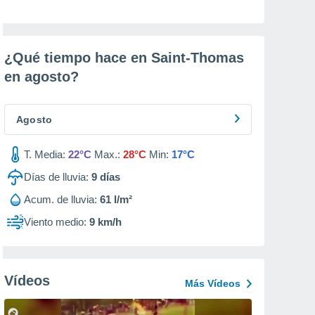
¿Qué tiempo hace en Saint-Thomas
en
agosto
?
Agosto
T. Media:
22°C
Max.:
28°C
Min:
17°C
Días de lluvia:
9
días
Acum. de lluvia:
61 l/m²
Viento medio:
9 km/h
Vídeos
Más Vídeos