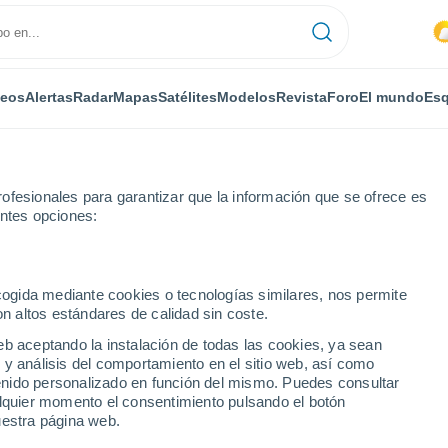
deos
Alertas
Radar
Mapas
Satélites
Modelos
Revista
Foro
El mundo
Esq
ofesionales para garantizar que la información que se ofrece es
entes opciones:
-Thomas
ecogida mediante cookies o tecnologías similares, nos permite
on altos estándares de calidad sin coste.
omas
eb aceptando la instalación de todas las cookies, ya sean
 y análisis del comportamiento en el sitio web, así como
...
ntenido personalizado en función del mismo. Puedes consultar
alquier momento el consentimiento pulsando el botón
Por horas
uestra página web.
Cielos despejados en las
próximas horas