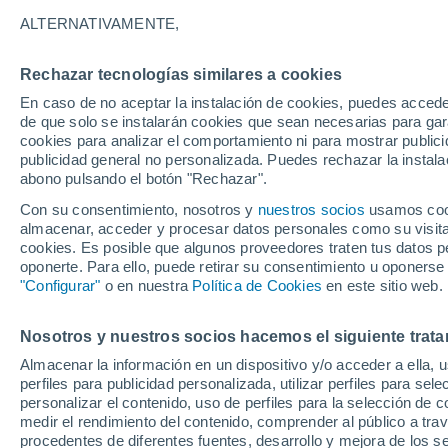
20°
ALTERNATIVAMENTE,
Rechazar tecnologías similares a cookies
Oeste
En caso de no aceptar la instalación de cookies, puedes acced
Sensación de 20°
11
-
21 km
de que solo se instalarán cookies que sean necesarias para garan
cookies para analizar el comportamiento ni para mostrar publici
publicidad general no personalizada. Puedes rechazar la instala
abono pulsando el botón "Rechazar".
El Tiempo 1 - 7 días
Por horas
Actualidad
Mapa d
Con su consentimiento, nosotros y
nuestros socios
usamos cooki
almacenar, acceder y procesar datos personales como su visita e
cookies. Es posible que algunos proveedores traten tus datos pe
oponerte. Para ello, puede retirar su consentimiento u oponerse
Mañana
Domingo
Hoy
"Configurar"
o en nuestra
Política de Cookies
en este sitio web.
8 Ago
9 Ago
7 Ago
Nosotros y nuestros socios hacemos el siguiente trata
Almacenar la información en un dispositivo y/o acceder a ella, 
70%
perfiles para publicidad personalizada, utilizar perfiles para sele
2 l/m²
personalizar el contenido, uso de perfiles para la selección de c
38°
/
21°
37°
/
21°
33°
/
19°
medir el rendimiento del contenido, comprender al público a tra
procedentes de diferentes fuentes, desarrollo y mejora de los se