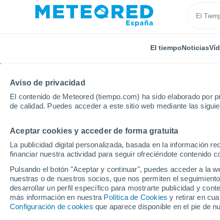
El tiempo
Noticias
Ví
Aviso de privacidad
El contenido de Meteored (tiempo.com) ha sido elaborado por pr
de calidad. Puedes acceder a este sitio web mediante las sigui
Aceptar cookies y acceder de forma gratuita
Inicio
Francia
Occitania
Alto Garona
Saint
La publicidad digital personalizada, basada en la información r
financiar nuestra actividad para seguir ofreciéndote contenido c
El Tiempo en Saint-Th
Pulsando el botón "Aceptar y continuar", puedes acceder a la w
nuestras o de nuestros socios, que nos permiten el seguimiento
07:12
Viernes
desarrollar un perfil específico para mostrarte publicidad y co
más información en nuestra
Política de Cookies
y retirar en cu
Configuración de cookies
que aparece disponible en el pie de n
Nubes y claros