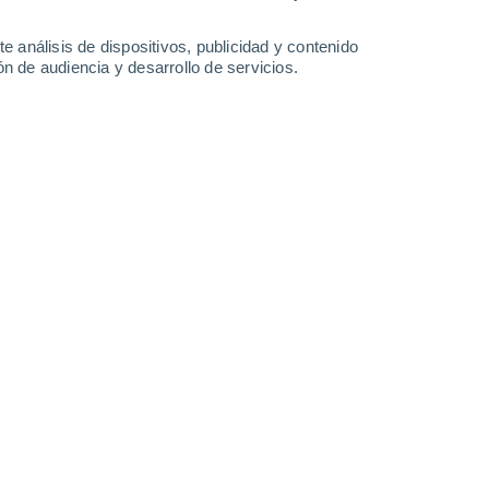
-
29
km/h
16
-
36
km/h
10
-
25
km/h
13
-
29
km/h
e análisis de dispositivos, publicidad y contenido
n de audiencia y desarrollo de servicios.
 agosto
Oeste
0 Bajo
11
-
21 km/h
FPS:
no
Oeste
0 Bajo
10
-
20 km/h
FPS:
no
Oeste
1 Bajo
9
-
21 km/h
FPS:
no
Oeste
4 Medio
6
-
20 km/h
FPS:
6-10
Norte
8 ¡Muy Alto!
6
-
21 km/h
FPS:
25-50