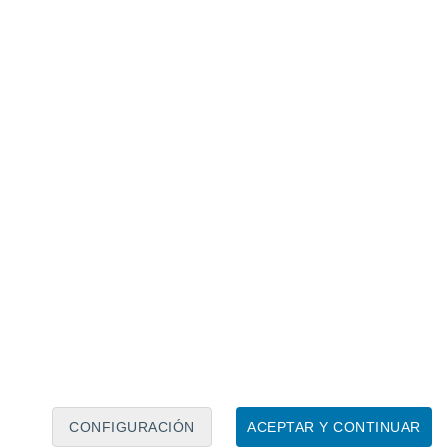
Calendario lunar
Lun
Mar
Mié
Jue
Vie
Sáb
Dom
7
8
9
10
11
12
13
14
15
16
17
18
19
20
CONFIGURACIÓN
ACEPTAR Y CONTINUAR
15