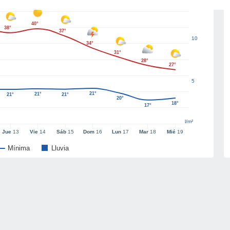
40°
38°
37°
10
34°
31°
28°
27°
5
21°
21°
21°
21°
20°
18°
17°
l/m²
Jue
13
Vie
14
Sáb
15
Dom
16
Lun
17
Mar
18
Mié
19
Mínima
Lluvia