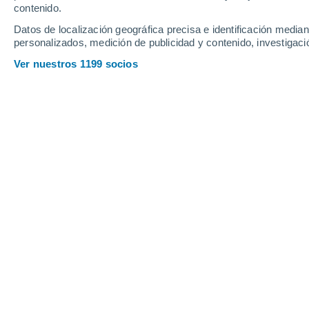
contenido.
20
-
41
km/h
17
-
37
km/h
10
12
-
24
km/h
Datos de localización geográfica precisa e identificación mediant
personalizados, medición de publicidad y contenido, investigació
El tiempo en Saint-Thomas hoy
, 7 de
Ver nuestros 1199 socios
Nubes y claros
20°
07:00
Sensación T.
20°
Soleado
20°
08:00
Sensación T.
20°
Soleado
22°
09:00
Sensación T.
22°
Soleado
26°
11:00
Sensación T.
26°
Soleado
31°
14:00
Sensación T.
30°