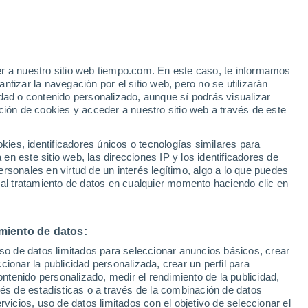
er a nuestro sitio web tiempo.com. En este caso, te informamos
/h
tizar la navegación por el sitio web, pero no se utilizarán
dad o contenido personalizado, aunque sí podrás visualizar
ción de cookies y acceder a nuestro sitio web a través de este
e nubosidad
Radar de lluvia
Satélites
Modelos
es, identificadores únicos o tecnologías similares para
n este sitio web, las direcciones IP y los identificadores de
rsonales en virtud de un interés legítimo, algo a lo que puedes
 al tratamiento de datos en cualquier momento haciendo clic en
Lunes
Martes
Miércoles
Jueves
10 Ago
11 Ago
12 Ago
13 Ago
miento de datos:
uso de datos limitados para seleccionar anuncios básicos, crear
ccionar la publicidad personalizada, crear un perfil para
ontenido personalizado, medir el rendimiento de la publicidad,
34°
/
20°
38°
/
21°
40°
/
21°
38°
/
21°
vés de estadísticas o a través de la combinación de datos
rvicios, uso de datos limitados con el objetivo de seleccionar el