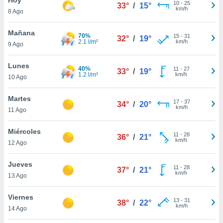
10
-
25
33°
/
15°
km/h
8 Ago
do en
 mismo.
sultar más
Mañana
70%
15
-
31
32°
/
19°
 en nuestra
2.1 l/m²
km/h
9 Ago
 Cookies
y
ualquier
Lunes
40%
11
-
27
33°
/
19°
1.2 l/m²
km/h
10 Ago
ento
 botón
ación de
Martes
17
-
37
34°
/
20°
kies
km/h
11 Ago
 disponible
e nuestra
Miércoles
11
-
28
.
36°
/
21°
km/h
12 Ago
IVAMENTE,
Jueves
11
-
28
37°
/
21°
km/h
13 Ago
as
 a cookies
Viernes
13
-
31
38°
/
22°
km/h
 no aceptar
14 Ago
ón de