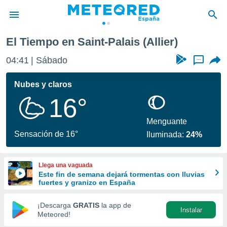
s
El Tiempo en Saint-Palais (Allier)
privacidad
04:41
Sábado
...
o de
tiempo.com)
borado por
Nubes y claros
es para
16°
ue la
 que se
e calidad.
Menguante
eder a este
Sensación de 16°
Iluminada:
24%
ediante las
opciones:
Llega una vaguada
ookies y
Este fin de semana dejará tormentas con lluvias
e forma
fuertes y granizo en España
d digital
¡Descarga
GRATIS
la app de
Instalar
ada, basada
Meteored!
mación