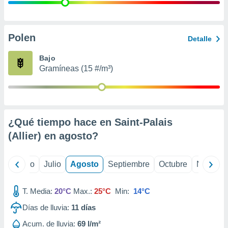
 seleccionar
o.
calización
precisa e
Polen
Detalle
ión mediante
Bajo
, publicidad
Gramíneas (15 #/m³)
dos,
 publicidad
,
ón de
¿Qué tiempo hace en Saint-Palais
 desarrollo
s.
(Allier) en
agosto
?
tros 1199
ios
yo
Junio
Julio
Agosto
Septiembre
Octubre
Noviemb
T. Media:
20°C
Max.:
25°C
Min:
14°C
Días de lluvia:
11
días
Acum. de lluvia:
69 l/m²