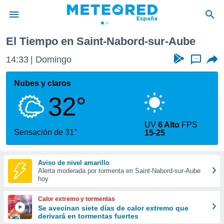
El Tiempo en Saint-Nabord-sur-Aube
privacidad
14:33
Domingo
...
o de
tiempo.com)
borado por
Nubes y claros
es para
32°
ue la
 que se
e calidad.
UV
6 Alto
FPS
eder a este
Sensación de 31°
15-25
ediante las
opciones:
Aviso de nivel amarillo
ookies y
Alerta moderada por tormenta en Saint-Nabord-sur-Aube
e forma
hoy
d digital
Calor extremo y tormentas
ada, basada
Se avecinan siete días de calor extremo que
derivará en tormentas fuertes
mación