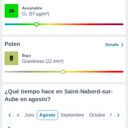
 seleccionar
o.
Aceptable
39
O₃ (97 µg/m³)
calización
precisa e
ión mediante
, publicidad
Polen
Detalle
dos,
 publicidad
Bajo
,
Gramíneas (22 #/m³)
ón de
 desarrollo
s.
tros 1199
ios
¿Qué tiempo hace en Saint-Nabord-sur-
Aube en
agosto
?
yo
Junio
Julio
Agosto
Septiembre
Octubre
Noviemb