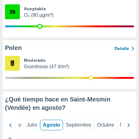
 seleccionar
o.
Aceptable
36
O₃ (90 µg/m³)
calización
precisa e
ión mediante
, publicidad
Polen
Detalle
dos,
 publicidad
Moderado
,
Gramíneas (47 #/m³)
ón de
 desarrollo
s.
tros 1199
ios
¿Qué tiempo hace en Saint-Mesmin
(Vendée) en
agosto
?
yo
Junio
Julio
Agosto
Septiembre
Octubre
Noviemb