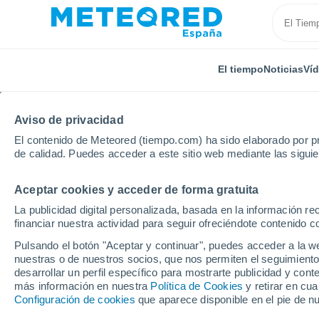
El tiempo
Noticias
Ví
Aviso de privacidad
El contenido de Meteored (tiempo.com) ha sido elaborado por pr
de calidad. Puedes acceder a este sitio web mediante las sigui
Aceptar cookies y acceder de forma gratuita
Inicio
Francia
Centro-Valle de Loira
Indre
S
La publicidad digital personalizada, basada en la información r
financiar nuestra actividad para seguir ofreciéndote contenido c
El Tiempo en Saint-Méd
Pulsando el botón "Aceptar y continuar", puedes acceder a la w
nuestras o de nuestros socios, que nos permiten el seguimiento
14:13
Viernes
desarrollar un perfil específico para mostrarte publicidad y co
más información en nuestra
Política de Cookies
y retirar en cu
Configuración de cookies
que aparece disponible en el pie de n
Soleado