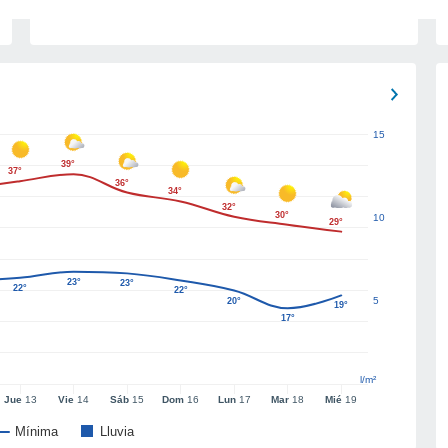
15
39°
37°
36°
34°
32°
30°
10
29°
23°
23°
22°
22°
5
20°
19°
17°
l/m²
Jue
13
Vie
14
Sáb
15
Dom
16
Lun
17
Mar
18
Mié
19
Mínima
Lluvia