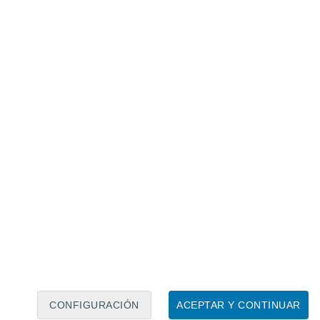
Calendario lunar
Lun
Mar
Mié
Jue
Vie
Sáb
Dom
7
8
9
10
11
12
13
14
15
16
17
18
19
20
CONFIGURACIÓN
ACEPTAR Y CONTINUAR