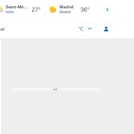
Saint-Médard
Madrid
Barcelona
27°
36°
Indre
Madrid
Barcelona
°C
uí