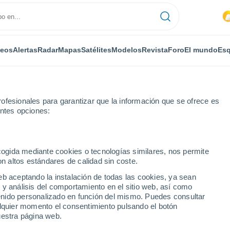
deos
Alertas
Radar
Mapas
Satélites
Modelos
Revista
Foro
El mundo
Esq
ofesionales para garantizar que la información que se ofrece es
entes opciones:
aint-Médard
ecogida mediante cookies o tecnologías similares, nos permite
on altos estándares de calidad sin coste.
ard (Indre)
eb aceptando la instalación de todas las cookies, ya sean
 y análisis del comportamiento en el sitio web, así como
...
ntenido personalizado en función del mismo. Puedes consultar
alquier momento el consentimiento pulsando el botón
Por horas
uestra página web.
Intervalos nubosos en las
próximas horas