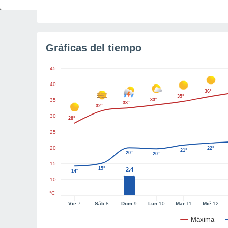
Luz diurna restante
7h 40m
Gráficas del tiempo
45
40
36°
35°
35
33°
33°
32°
30
28°
25
20
22°
21°
20°
20°
15
15°
2.4
14°
10
°C
Vie
7
Sáb
8
Dom
9
Lun
10
Mar
11
Mié
12
Máxima