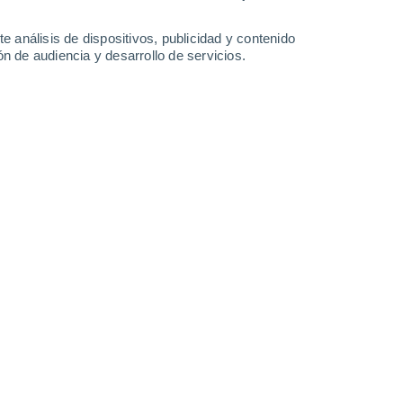
33°
/
20°
35°
/
21°
36°
/
22°
37°
/
22°
e análisis de dispositivos, publicidad y contenido
n de audiencia y desarrollo de servicios.
-
17
km/h
16
-
33
km/h
16
-
29
km/h
12
-
21
km/h
 agosto
Noreste
7 Alto
9
-
25 km/h
FPS:
15-25
Noreste
7 Alto
8
-
24 km/h
FPS:
15-25
Norte
5 Medio
9
-
23 km/h
FPS:
6-10
Norte
3 Medio
9
-
23 km/h
FPS:
6-10