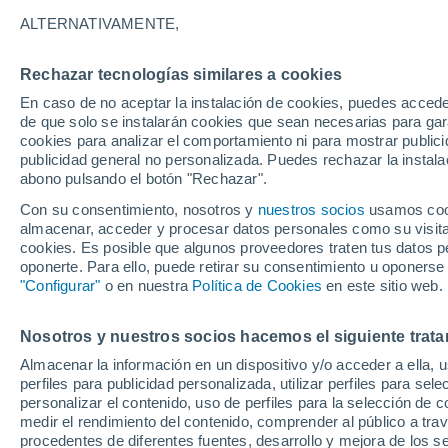
26°
ALTERNATIVAMENTE,
Rechazar tecnologías similares a cookies
UV
7 Alto
En caso de no aceptar la instalación de cookies, puedes acced
Sensación de 26°
FPS
15-25
de que solo se instalarán cookies que sean necesarias para garan
cookies para analizar el comportamiento ni para mostrar publici
publicidad general no personalizada. Puedes rechazar la instala
abono pulsando el botón "Rechazar".
Tormentas fuertes
Esta tarde las tormentas dejarán fenómenos
Con su consentimiento, nosotros y
nuestros socios
usamos cooki
adversos en 6 comunidades
almacenar, acceder y procesar datos personales como su visita e
cookies. Es posible que algunos proveedores traten tus datos pe
El Tiempo 1 - 7 días
Por horas
Actualidad
Mapa d
oponerte. Para ello, puede retirar su consentimiento u oponerse
"Configurar"
o en nuestra
Política de Cookies
en este sitio web.
Nosotros y nuestros socios hacemos el siguiente trata
Mañana
Domingo
Hoy
Almacenar la información en un dispositivo y/o acceder a ella, 
8 Ago
9 Ago
7 Ago
perfiles para publicidad personalizada, utilizar perfiles para sele
personalizar el contenido, uso de perfiles para la selección de c
medir el rendimiento del contenido, comprender al público a tra
procedentes de diferentes fuentes, desarrollo y mejora de los se
60%