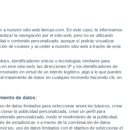
er a nuestro sitio web tiempo.com. En este caso, te informamos
tizar la navegación por el sitio web, pero no se utilizarán
dad o contenido personalizado, aunque sí podrás visualizar
ción de cookies y acceder a nuestro sitio web a través de este
es, identificadores únicos o tecnologías similares para
n este sitio web, las direcciones IP y los identificadores de
rsonales en virtud de un interés legítimo, algo a lo que puedes
e nubosidad
Radar de lluvia
Satélites
Modelos
 al tratamiento de datos en cualquier momento haciendo clic en
miento de datos:
Lunes
Martes
Miércoles
Jueves
uso de datos limitados para seleccionar anuncios básicos, crear
10 Ago
11 Ago
12 Ago
13 Ago
ccionar la publicidad personalizada, crear un perfil para
ontenido personalizado, medir el rendimiento de la publicidad,
vés de estadísticas o a través de la combinación de datos
rvicios, uso de datos limitados con el objetivo de seleccionar el