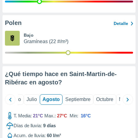
 seleccionar
o.
calización
precisa e
Polen
Detalle
ión mediante
Bajo
, publicidad
Gramíneas (22 #/m³)
dos,
 publicidad
,
ón de
¿Qué tiempo hace en Saint-Martin-de-
 desarrollo
s.
Ribérac en
agosto
?
tros 1199
ios
yo
Junio
Julio
Agosto
Septiembre
Octubre
Noviemb
T. Media:
21°C
Max.:
27°C
Min:
16°C
Días de lluvia:
9
días
Acum. de lluvia:
60 l/m²