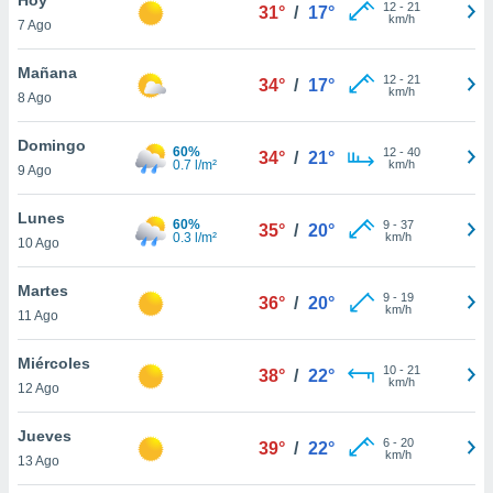
12
-
21
31°
/
17°
km/h
7 Ago
do en
 mismo.
sultar más
Mañana
12
-
21
34°
/
17°
 en nuestra
km/h
8 Ago
 Cookies
y
ualquier
Domingo
60%
12
-
40
34°
/
21°
0.7 l/m²
km/h
9 Ago
ento
 botón
ación de
Lunes
60%
9
-
37
35°
/
20°
kies
0.3 l/m²
km/h
10 Ago
 disponible
e nuestra
Martes
9
-
19
.
36°
/
20°
km/h
11 Ago
IVAMENTE,
Miércoles
10
-
21
38°
/
22°
km/h
12 Ago
as
 a cookies
Jueves
6
-
20
39°
/
22°
km/h
 no aceptar
13 Ago
ón de