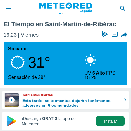
e-Ribérac
El Tiempo en Saint-Martin-de-Ribérac
privacidad
16:23
Viernes
...
o de
tiempo.com)
borado por
Soleado
es para
31°
ue la
 que se
e calidad.
UV
6 Alto
FPS
eder a este
Sensación de 29°
15-25
ediante las
opciones:
Tormentas fuertes
ookies y
Esta tarde las tormentas dejarán fenómenos
e forma
adversos en 6 comunidades
d digital
¡Descarga
GRATIS
la app de
Instalar
ada, basada
Meteored!
mación