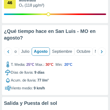
Moderada
 seleccionar
46
o.
O₃ (118 µg/m³)
calización
precisa e
ión mediante
¿Qué tiempo hace en San Luis - MO en
, publicidad
agosto
?
dos,
 publicidad
,
yo
Junio
Julio
Agosto
Septiembre
Octubre
Noviemb
ón de
 desarrollo
s.
T. Media:
25°C
Max.:
30°C
Min:
20°C
tros 1199
Días de lluvia:
9
días
ios
Acum. de lluvia:
77 l/m²
Viento medio:
9 km/h
Salida y Puesta del sol