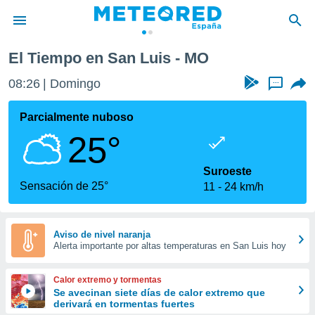
El Tiempo en San Luis - MO
privacidad
08:26
Domingo
...
o de
tiempo.com)
borado por
Parcialmente nuboso
es para
25°
ue la
 que se
e calidad.
Suroeste
eder a este
Sensación de 25°
11
24 km/h
ediante las
opciones:
ookies y
Aviso de nivel naranja
Alerta importante por altas temperaturas en San Luis hoy
e forma
d digital
Calor extremo y tormentas
ada, basada
Se avecinan siete días de calor extremo que
derivará en tormentas fuertes
mación