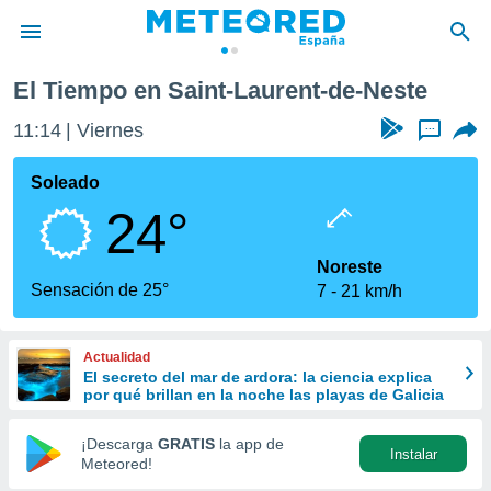
e-Neste
El Tiempo en Saint-Laurent-de-Neste
privacidad
11:14
Viernes
...
o de
tiempo.com)
borado por
Soleado
es para
24°
ue la
 que se
e calidad.
Noreste
eder a este
Sensación de 25°
7
21 km/h
ediante las
opciones:
Actualidad
ookies y
El secreto del mar de ardora: la ciencia explica
e forma
por qué brillan en la noche las playas de Galicia
d digital
¡Descarga
GRATIS
la app de
Instalar
ada, basada
Meteored!
mación