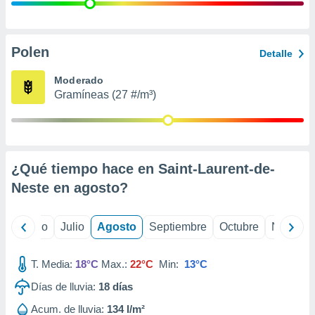
 seleccionar
o.
calización
precisa e
Polen
Detalle
ión mediante
Moderado
, publicidad
Gramíneas (27 #/m³)
dos,
 publicidad
,
ón de
¿Qué tiempo hace en Saint-Laurent-de-
 desarrollo
s.
Neste en
agosto
?
tros 1199
ios
yo
Junio
Julio
Agosto
Septiembre
Octubre
Noviemb
T. Media:
18°C
Max.:
22°C
Min:
13°C
Días de lluvia:
18
días
Acum. de lluvia:
134 l/m²