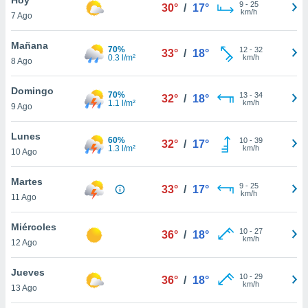
9
-
25
30°
/
17°
km/h
7 Ago
do en
 mismo.
sultar más
Mañana
70%
12
-
32
33°
/
18°
 en nuestra
0.3 l/m²
km/h
8 Ago
 Cookies
y
ualquier
Domingo
70%
13
-
34
32°
/
18°
1.1 l/m²
km/h
9 Ago
ento
 botón
ación de
Lunes
60%
10
-
39
32°
/
17°
kies
1.3 l/m²
km/h
10 Ago
 disponible
e nuestra
Martes
9
-
25
.
33°
/
17°
km/h
11 Ago
IVAMENTE,
Miércoles
10
-
27
36°
/
18°
km/h
12 Ago
as
 a cookies
Jueves
10
-
29
36°
/
18°
km/h
 no aceptar
13 Ago
ón de