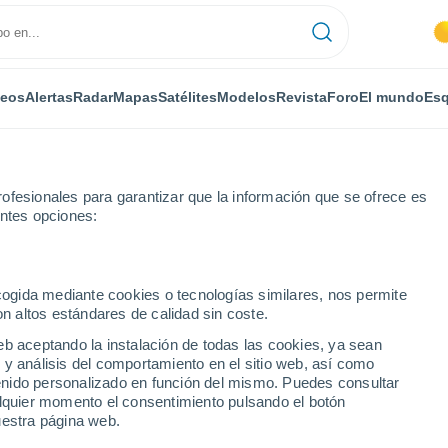
deos
Alertas
Radar
Mapas
Satélites
Modelos
Revista
Foro
El mundo
Esq
ofesionales para garantizar que la información que se ofrece es
entes opciones:
ecogida mediante cookies o tecnologías similares, nos permite
on altos estándares de calidad sin coste.
ena. Predicción a 14
eb aceptando la instalación de todas las cookies, ya sean
 y análisis del comportamiento en el sitio web, así como
ntenido personalizado en función del mismo. Puedes consultar
alquier momento el consentimiento pulsando el botón
uestra página web.