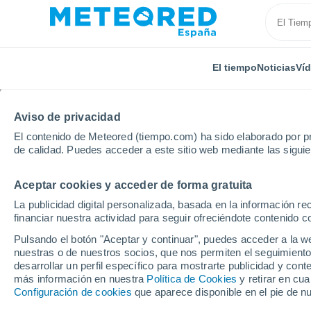
El tiempo
Noticias
Ví
Aviso de privacidad
El contenido de Meteored (tiempo.com) ha sido elaborado por pr
de calidad. Puedes acceder a este sitio web mediante las sigui
Aceptar cookies y acceder de forma gratuita
Inicio
Santa Helena
La publicidad digital personalizada, basada en la información r
financiar nuestra actividad para seguir ofreciéndote contenido c
El Tiempo en Santa Hel
Pulsando el botón "Aceptar y continuar", puedes acceder a la w
días
nuestras o de nuestros socios, que nos permiten el seguimiento
desarrollar un perfil específico para mostrarte publicidad y co
más información en nuestra
Política de Cookies
y retirar en cu
Configuración de cookies
que aparece disponible en el pie de n
Hoy, 8 agosto
Todo el día
Símbolo