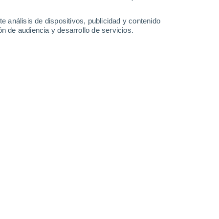
e análisis de dispositivos, publicidad y contenido
n de audiencia y desarrollo de servicios.
Leaflet
|
©
OpenStreetMap
|
ECMWF
by © Meteored