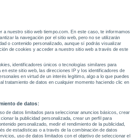
25°
22°
er a nuestro sitio web tiempo.com. En este caso, te informamos
Awake
ld
tizar la navegación por el sitio web, pero no se utilizarán
nsion
and
dad o contenido personalizado, aunque sí podrás visualizar
ción de cookies y acceder a nuestro sitio web a través de este
es, identificadores únicos o tecnologías similares para
n este sitio web, las direcciones IP y los identificadores de
rsonales en virtud de un interés legítimo, algo a lo que puedes
 al tratamiento de datos en cualquier momento haciendo clic en
miento de datos:
uso de datos limitados para seleccionar anuncios básicos, crear
ccionar la publicidad personalizada, crear un perfil para
ontenido personalizado, medir el rendimiento de la publicidad,
vés de estadísticas o a través de la combinación de datos
rvicios, uso de datos limitados con el objetivo de seleccionar el