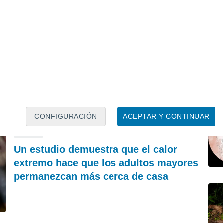
PREDICCIÓN
P
Mapa de nubes y lluvia para el eclipse solar: las
Do
zonas de España donde la nubosidad permitirá
en
verlo
Francisco Martín León
CONFIGURACIÓN
ACEPTAR Y CONTINUAR
REVISTA
Un estudio demuestra que el calor
extremo hace que los adultos mayores
permanezcan más cerca de casa