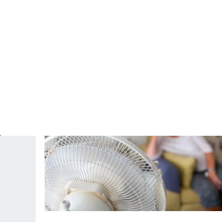
PREDICCIÓN
El fenómeno de El Niño se intensifica y el
ECMWF avisa: el Pacífico alcanzará una
anomalía récord superior a los 3 ºC
Revista