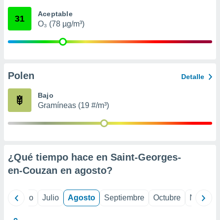
 seleccionar
o.
Aceptable
31
O₃ (78 µg/m³)
calización
precisa e
ión mediante
, publicidad
Polen
Detalle
dos,
 publicidad
Bajo
,
Gramíneas (19 #/m³)
ón de
 desarrollo
s.
tros 1199
ios
¿Qué tiempo hace en Saint-Georges-
en-Couzan en
agosto
?
yo
Junio
Julio
Agosto
Septiembre
Octubre
Noviemb