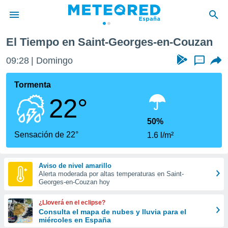
rges-en-Couzan
El Tiempo en Saint-Georges-en-Couzan
privacidad
09:28
Domingo
...
o de
tiempo.com)
borado por
Tormenta
es para
22°
ue la
 que se
e calidad.
50%
eder a este
Sensación de 22°
1.6 l/m²
ediante las
opciones:
Aviso de nivel amarillo
ookies y
Alerta moderada por altas temperaturas en Saint-
e forma
Georges-en-Couzan hoy
d digital
¿Lloverá en el eclipse?
ada, basada
Consulta el mapa de nubes y lluvia para el
miércoles en España
mación