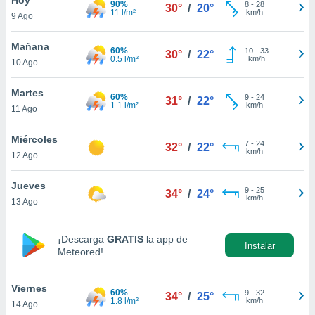
90%
8
-
28
30°
/
20°
11 l/m²
km/h
9 Ago
do en
 mismo.
sultar más
Mañana
60%
10
-
33
30°
/
22°
 en nuestra
0.5 l/m²
km/h
10 Ago
 Cookies
y
ualquier
Martes
60%
9
-
24
31°
/
22°
1.1 l/m²
km/h
11 Ago
ento
 botón
ación de
Miércoles
7
-
24
32°
/
22°
kies
km/h
12 Ago
 disponible
e nuestra
Jueves
9
-
25
.
34°
/
24°
km/h
13 Ago
IVAMENTE,
¡Descarga
GRATIS
la app de
Instalar
Meteored!
as
 a cookies
Viernes
 no aceptar
60%
9
-
32
34°
/
25°
1.8 l/m²
km/h
14 Ago
ón de