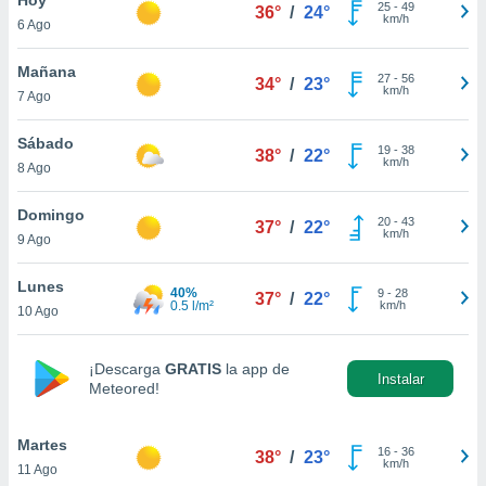
25
-
49
36°
/
24°
km/h
6 Ago
do en
 mismo.
sultar más
Mañana
27
-
56
34°
/
23°
 en nuestra
km/h
7 Ago
 Cookies
y
ualquier
Sábado
19
-
38
38°
/
22°
km/h
8 Ago
ento
 botón
ación de
Domingo
20
-
43
37°
/
22°
kies
km/h
9 Ago
 disponible
e nuestra
Lunes
40%
9
-
28
.
37°
/
22°
0.5 l/m²
km/h
10 Ago
IVAMENTE,
¡Descarga
GRATIS
la app de
Instalar
Meteored!
as
 a cookies
Martes
 no aceptar
16
-
36
38°
/
23°
km/h
11 Ago
ón de