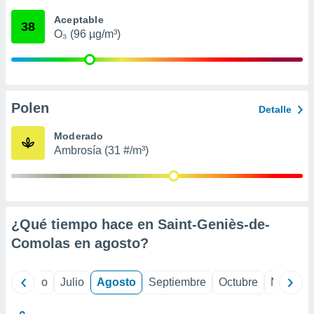
 seleccionar
o.
Aceptable
38
O₃ (96 µg/m³)
calización
precisa e
ión mediante
, publicidad
Polen
Detalle
dos,
 publicidad
Moderado
,
Ambrosía (31 #/m³)
ón de
 desarrollo
s.
tros 1199
ios
¿Qué tiempo hace en Saint-Geniès-de-
Comolas en
agosto
?
yo
Junio
Julio
Agosto
Septiembre
Octubre
Noviemb