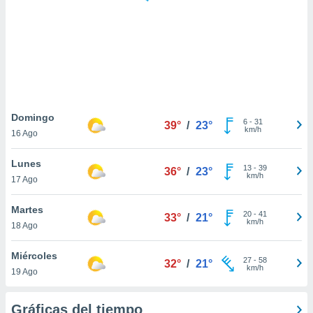
 botón
.
nto,
cios
kies,
ores únicos
Domingo
6
-
31
as similares
39°
/
23°
km/h
16 Ago
nar,
rocesar
Lunes
onales como
13
-
39
36°
/
23°
km/h
 este sitio
17 Ago
recciones IP
ficadores de
Martes
20
-
41
33°
/
21°
 posible
km/h
18 Ago
s
 traten tus
Miércoles
nales en
27
-
58
32°
/
21°
km/h
 interés
19 Ago
go a lo que
nerte. Para
Gráficas del tiempo
retirar su