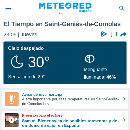
s
El Tiempo en Saint-Geniès-de-Comolas
privacidad
23:09
Jueves
...
o de
tiempo.com)
borado por
Cielo despejado
es para
30°
ue la
 que se
e calidad.
Menguante
eder a este
Sensación de 29°
Iluminada:
46%
ediante las
opciones:
Aviso de nivel naranja
ookies y
Alerta importante por altas temperaturas en Saint-Geniès-
e forma
de-Comolas hoy
d digital
Previsión para el eclipse
ada, basada
Samuel Biener avisa de posibles tormentas y de
un domo de calor en España
mación