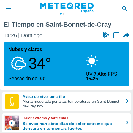
Saint-Bonnet-de-Cray
El Tiempo en Saint-Bonnet-de-Cray
privacidad
14:26
Domingo
...
o de
tiempo.com)
borado por
Nubes y claros
es para
34°
ue la
 que se
e calidad.
UV
7 Alto
FPS
eder a este
Sensación de 33°
15-25
ediante las
opciones:
Aviso de nivel amarillo
ookies y
Alerta moderada por altas temperaturas en Saint-Bonnet-
e forma
de-Cray hoy
d digital
Calor extremo y tormentas
ada, basada
Se avecinan siete días de calor extremo que
derivará en tormentas fuertes
mación