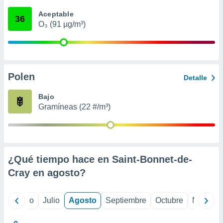
 seleccionar
o.
Aceptable
36
O₃ (91 µg/m³)
calización
precisa e
ión mediante
, publicidad
Polen
Detalle
dos,
 publicidad
Bajo
,
Gramíneas (22 #/m³)
ón de
 desarrollo
s.
tros 1199
ios
¿Qué tiempo hace en Saint-Bonnet-de-
Cray en
agosto
?
yo
Junio
Julio
Agosto
Septiembre
Octubre
Noviemb