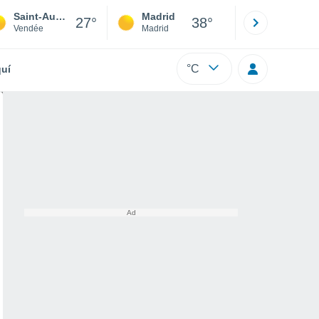
Saint-Aubin-des-Ormeaux
Madrid
Barcelona
27°
38°
Vendée
Madrid
Barcelona
°C
uí