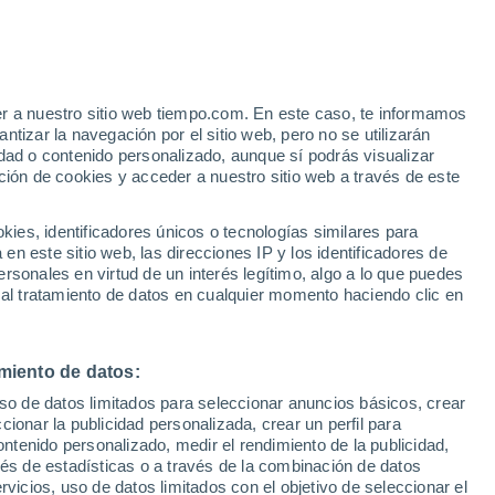
Suben las temperaturas
Durante el dia de mañana
er a nuestro sitio web tiempo.com. En este caso, te informamos
h
tizar la navegación por el sitio web, pero no se utilizarán
dad o contenido personalizado, aunque sí podrás visualizar
ción de cookies y acceder a nuestro sitio web a través de este
es, identificadores únicos o tecnologías similares para
n este sitio web, las direcciones IP y los identificadores de
rsonales en virtud de un interés legítimo, algo a lo que puedes
e nubosidad
Radar de lluvia
Satélites
Modelos
 al tratamiento de datos en cualquier momento haciendo clic en
miento de datos:
Lunes
Martes
Miércoles
Jueves
uso de datos limitados para seleccionar anuncios básicos, crear
10 Ago
11 Ago
12 Ago
13 Ago
ccionar la publicidad personalizada, crear un perfil para
ontenido personalizado, medir el rendimiento de la publicidad,
vés de estadísticas o a través de la combinación de datos
rvicios, uso de datos limitados con el objetivo de seleccionar el