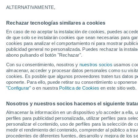
27°
ALTERNATIVAMENTE,
Rechazar tecnologías similares a cookies
Noreste
En caso de no aceptar la instalación de cookies, puedes acced
Sensación de 26°
9
-
25 km/
de que solo se instalarán cookies que sean necesarias para garan
cookies para analizar el comportamiento ni para mostrar publici
publicidad general no personalizada. Puedes rechazar la instala
abono pulsando el botón "Rechazar".
Tormentas fuertes
Esta tarde las tormentas dejarán fenómenos
Con su consentimiento, nosotros y
nuestros socios
usamos cooki
adversos en 6 comunidades
almacenar, acceder y procesar datos personales como su visita e
cookies. Es posible que algunos proveedores traten tus datos pe
El Tiempo 1 - 7 días
Por horas
Actualidad
Mapa d
oponerte. Para ello, puede retirar su consentimiento u oponerse
"Configurar"
o en nuestra
Política de Cookies
en este sitio web.
Nosotros y nuestros socios hacemos el siguiente trata
Mañana
Domingo
Hoy
Almacenar la información en un dispositivo y/o acceder a ella, 
8 Ago
9 Ago
7 Ago
perfiles para publicidad personalizada, utilizar perfiles para sele
personalizar el contenido, uso de perfiles para la selección de c
medir el rendimiento del contenido, comprender al público a tra
procedentes de diferentes fuentes, desarrollo y mejora de los se
60%