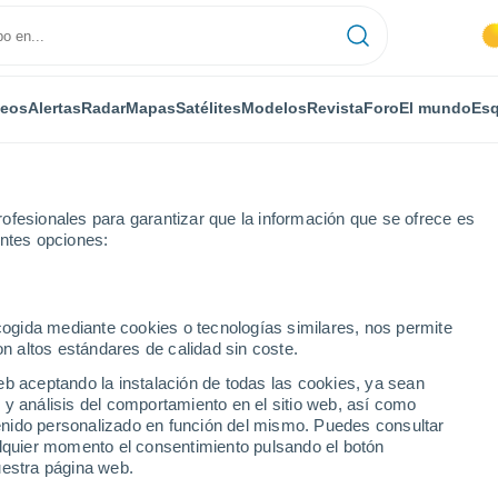
deos
Alertas
Radar
Mapas
Satélites
Modelos
Revista
Foro
El mundo
Esq
ofesionales para garantizar que la información que se ofrece es
entes opciones:
t-Aubin-des-Ormeaux
ecogida mediante cookies o tecnologías similares, nos permite
on altos estándares de calidad sin coste.
bin-des-Ormeaux
eb aceptando la instalación de todas las cookies, ya sean
 y análisis del comportamiento en el sitio web, así como
...
ntenido personalizado en función del mismo. Puedes consultar
alquier momento el consentimiento pulsando el botón
Por horas
uestra página web.
Intervalos nubosos en las
próximas horas