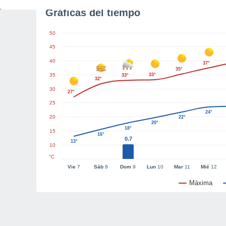
Gráficas del tiempo
50
45
40
37°
35°
35
33°
33°
32°
30
27°
25
24°
20
22°
20°
18°
15
16°
0.7
13°
10
°C
Vie
7
Sáb
8
Dom
9
Lun
10
Mar
11
Mié
12
Máxima