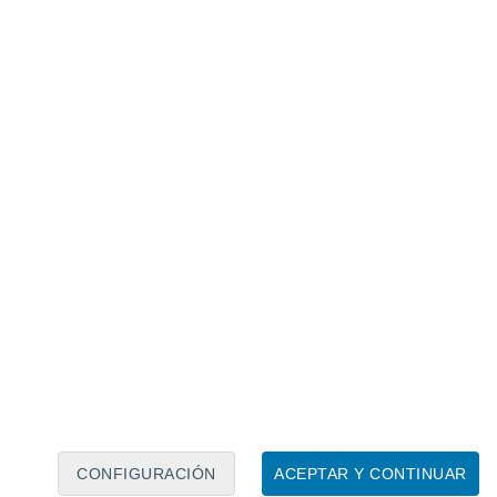
Calendario lunar
Lun
Mar
Mié
Jue
Vie
Sáb
Dom
7
8
9
10
11
12
13
14
15
16
17
18
19
20
CONFIGURACIÓN
ACEPTAR Y CONTINUAR