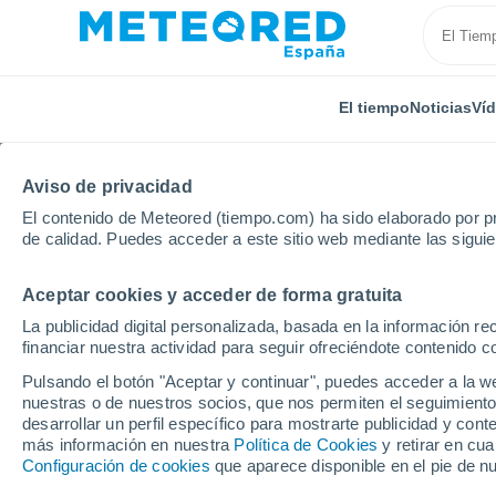
El tiempo
Noticias
Ví
Aviso de privacidad
El contenido de Meteored (tiempo.com) ha sido elaborado por pr
de calidad. Puedes acceder a este sitio web mediante las sigui
Aceptar cookies y acceder de forma gratuita
Inicio
Francia
Países del Loira
Vendée
Sain
La publicidad digital personalizada, basada en la información r
financiar nuestra actividad para seguir ofreciéndote contenido c
El Tiempo en Saint-Au
Pulsando el botón "Aceptar y continuar", puedes acceder a la w
nuestras o de nuestros socios, que nos permiten el seguimiento
16:34
Viernes
desarrollar un perfil específico para mostrarte publicidad y co
más información en nuestra
Política de Cookies
y retirar en cu
Configuración de cookies
que aparece disponible en el pie de n
Soleado