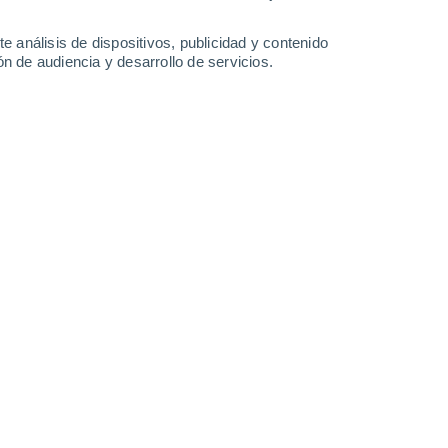
33°
/
20°
35°
/
22°
37°
/
24°
39°
/
24°
e análisis de dispositivos, publicidad y contenido
n de audiencia y desarrollo de servicios.
-
23
km/h
14
-
30
km/h
16
-
29
km/h
15
-
31
km/h
ux hoy
, 7 de agosto
Noreste
4 Medio
9
-
25 km/h
FPS:
6-10
Noreste
2 Bajo
10
-
23 km/h
FPS:
no
Noreste
1 Bajo
10
-
23 km/h
FPS:
no
Noreste
0 Bajo
10
-
22 km/h
FPS:
no