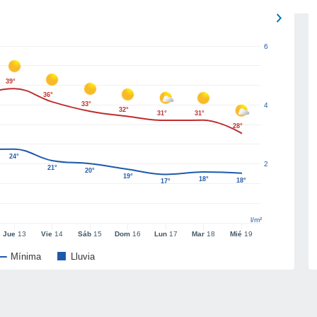
6
39°
36°
33°
4
32°
31°
31°
28°
24°
2
21°
20°
19°
18°
18°
17°
l/m²
Jue
13
Vie
14
Sáb
15
Dom
16
Lun
17
Mar
18
Mié
19
Mínima
Lluvia