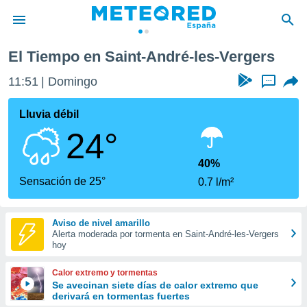
El Tiempo en Saint-André-les-Vergers
privacidad
11:51
Domingo
...
o de
tiempo.com)
borado por
Lluvia débil
es para
24°
ue la
 que se
e calidad.
40%
eder a este
Sensación de 25°
0.7 l/m²
ediante las
opciones:
Aviso de nivel amarillo
ookies y
Alerta moderada por tormenta en Saint-André-les-Vergers
e forma
hoy
d digital
Calor extremo y tormentas
ada, basada
Se avecinan siete días de calor extremo que
derivará en tormentas fuertes
mación