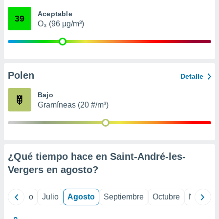
 seleccionar
o.
Aceptable
39
O₃ (96 µg/m³)
calización
precisa e
ión mediante
, publicidad
Polen
Detalle
dos,
 publicidad
Bajo
,
Gramíneas (20 #/m³)
ón de
 desarrollo
s.
tros 1199
ios
¿Qué tiempo hace en Saint-André-les-
Vergers en
agosto
?
yo
Junio
Julio
Agosto
Septiembre
Octubre
Noviemb