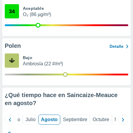
 seleccionar
o.
Aceptable
34
O₃ (86 µg/m³)
calización
precisa e
ión mediante
, publicidad
Polen
Detalle
dos,
 publicidad
Bajo
,
Ambrosía (22 #/m³)
ón de
 desarrollo
s.
tros 1199
ios
¿Qué tiempo hace en Saincaize-Meauce
en
agosto
?
yo
Junio
Julio
Agosto
Septiembre
Octubre
Noviemb