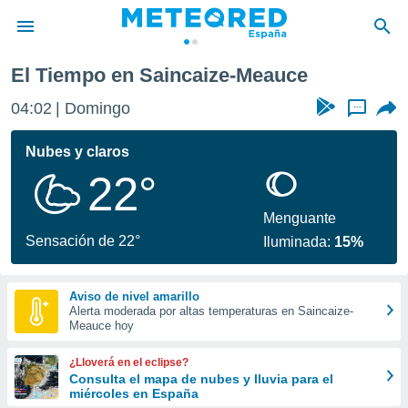
ize-Meauce
El Tiempo en Saincaize-Meauce
privacidad
04:02
Domingo
...
o de
tiempo.com)
borado por
Nubes y claros
es para
22°
ue la
 que se
e calidad.
Menguante
eder a este
Sensación de 22°
Iluminada:
15%
ediante las
opciones:
Aviso de nivel amarillo
ookies y
Alerta moderada por altas temperaturas en Saincaize-
e forma
Meauce hoy
d digital
¿Lloverá en el eclipse?
ada, basada
Consulta el mapa de nubes y lluvia para el
miércoles en España
mación