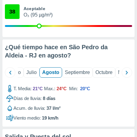
 seleccionar
o.
Aceptable
38
O₃ (95 µg/m³)
calización
precisa e
ión mediante
, publicidad
¿Qué tiempo hace en São Pedro da
dos,
Aldeia - RJ en
agosto
?
 publicidad
,
ón de
yo
Junio
Julio
Agosto
Septiembre
Octubre
Noviemb
 desarrollo
s.
T. Media:
21°C
Max.:
24°C
Min:
20°C
tros 1199
ios
Días de lluvia:
8
días
Acum. de lluvia:
37 l/m²
Viento medio:
19 km/h
Salida y Puesta del sol