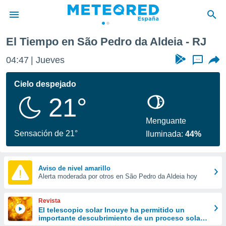
El Tiempo en São Pedro da Aldeia - RJ
privacidad
04:47
Jueves
...
o de
tiempo.com)
borado por
Cielo despejado
es para
21°
ue la
 que se
e calidad.
Menguante
eder a este
Sensación de 21°
Iluminada:
44%
ediante las
opciones:
ookies y
Aviso de nivel amarillo
Alerta moderada por otros en São Pedro da Aldeia hoy
e forma
d digital
Revista
ada, basada
El telescopio solar Inouye ha permitido un
importante descubrimiento de un proceso solar
mación