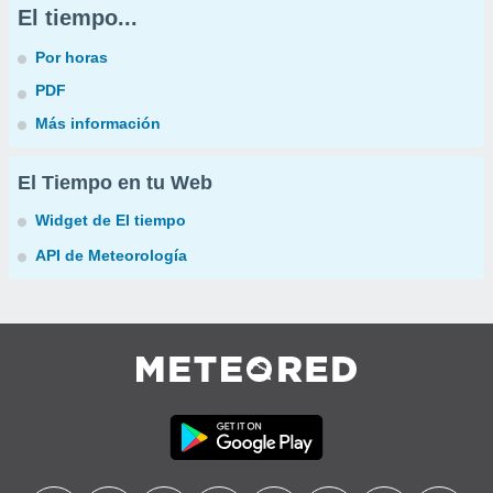
El tiempo...
Por horas
PDF
Más información
El Tiempo en tu Web
Widget de El tiempo
API de Meteorología