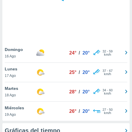
 botón
.
nto,
cios
kies,
ores únicos
Domingo
32
-
59
as similares
24°
/
20°
km/h
16 Ago
nar,
rocesar
Lunes
onales como
37
-
67
25°
/
20°
km/h
 este sitio
17 Ago
recciones IP
ficadores de
Martes
34
-
60
28°
/
20°
 posible
km/h
18 Ago
s
 traten tus
Miércoles
nales en
27
-
50
26°
/
20°
km/h
 interés
19 Ago
go a lo que
nerte. Para
Gráficas del tiempo
retirar su