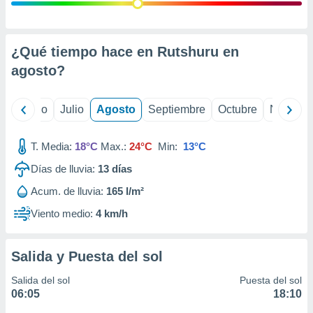
 seleccionar
o.
calización
precisa e
¿Qué tiempo hace en Rutshuru en
ión mediante
agosto
?
, publicidad
yo
Junio
Julio
Agosto
Septiembre
Octubre
Noviemb
dos,
 publicidad
,
T. Media:
18°C
Max.:
24°C
Min:
13°C
ón de
Días de lluvia:
13
días
 desarrollo
s.
Acum. de lluvia:
165 l/m²
tros 1199
Viento medio:
4 km/h
ios
Salida y Puesta del sol
Salida del sol
Puesta del sol
06:05
18:10