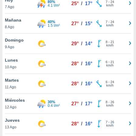
80%
7
-
24
25°
/
17°
4.1 l/m²
km/h
7 Ago
do en
 mismo.
sultar más
Mañana
40%
7
-
24
27°
/
15°
 en nuestra
1.5 l/m²
km/h
8 Ago
 Cookies
y
ualquier
Domingo
8
-
21
29°
/
14°
km/h
9 Ago
ento
 botón
ación de
Lunes
6
-
21
28°
/
16°
kies
km/h
10 Ago
 disponible
e nuestra
Martes
6
-
24
.
28°
/
16°
km/h
11 Ago
IVAMENTE,
Miércoles
30%
8
-
26
27°
/
17°
0.4 l/m²
km/h
12 Ago
as
 a cookies
Jueves
7
-
26
28°
/
16°
km/h
 no aceptar
13 Ago
ón de