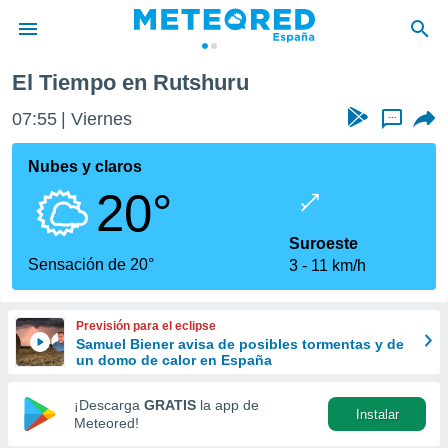
El Tiempo en Rutshuru
privacidad
07:55
Viernes
...
o de
tiempo.com)
borado por
Nubes y claros
es para
20°
ue la
 que se
e calidad.
Suroeste
eder a este
Sensación de 20°
3
11 km/h
ediante las
opciones:
Previsión para el eclipse
ookies y
Samuel Biener avisa de posibles tormentas y de
e forma
un domo de calor en España
d digital
¡Descarga
GRATIS
la app de
Instalar
ada, basada
Meteored!
mación