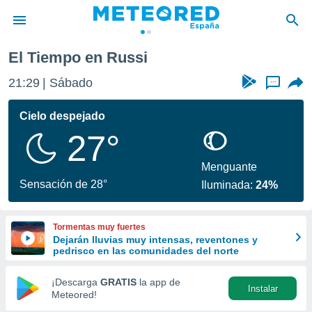
El Tiempo en Russi
privacidad
21:29
Sábado
...
o de
tiempo.com)
borado por
Cielo despejado
es para
27°
ue la
 que se
e calidad.
Menguante
eder a este
Sensación de 28°
Iluminada:
24%
ediante las
opciones:
Tormentas muy fuertes
ookies y
Dejarán lluvias muy intensas, reventones y
e forma
pedrisco en las comunidades del norte
d digital
¡Descarga
GRATIS
la app de
Instalar
ada, basada
Meteored!
mación