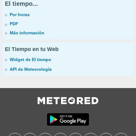
El tiempo...
Por horas
PDF
Más información
El Tiempo en tu Web
Widget de El tiempo
API de Meteorología