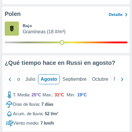
 seleccionar
o.
Polen
Detalle
calización
precisa e
Bajo
ión mediante
Gramíneas (18 #/m³)
, publicidad
dos,
 publicidad
,
¿Qué tiempo hace en Russi en
agosto
?
ón de
 desarrollo
s.
yo
Junio
Julio
Agosto
Septiembre
Octubre
Noviemb
tros 1199
ios
T. Media:
25°C
Max.:
31°C
Min:
19°C
Días de lluvia:
7
días
Acum. de lluvia:
52 l/m²
Viento medio:
7 km/h