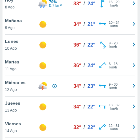
70%
16
-
29
33°
/
24°
0.7 l/m²
km/h
8 Ago
do en
 mismo.
sultar más
Mañana
10
-
24
34°
/
21°
 en nuestra
km/h
9 Ago
 Cookies
y
ualquier
Lunes
9
-
20
36°
/
22°
km/h
10 Ago
ento
 botón
ación de
Martes
6
-
18
36°
/
24°
kies
km/h
11 Ago
 disponible
e nuestra
Miércoles
9
-
30
.
34°
/
23°
km/h
12 Ago
IVAMENTE,
Jueves
13
-
32
34°
/
22°
km/h
13 Ago
as
 a cookies
Viernes
12
-
31
32°
/
22°
km/h
 no aceptar
14 Ago
ón de