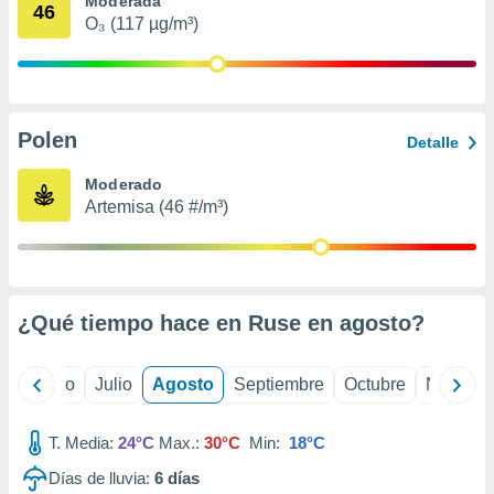
Moderada
 seleccionar
46
o.
O₃ (117 µg/m³)
calización
precisa e
ión mediante
Polen
, publicidad
Detalle
dos,
Moderado
 publicidad
Artemisa (46 #/m³)
,
ón de
 desarrollo
s.
¿Qué tiempo hace en Ruse en
agosto
?
tros 1199
ios
yo
Junio
Julio
Agosto
Septiembre
Octubre
Noviemb
T. Media:
24°C
Max.:
30°C
Min:
18°C
Días de lluvia:
6
días