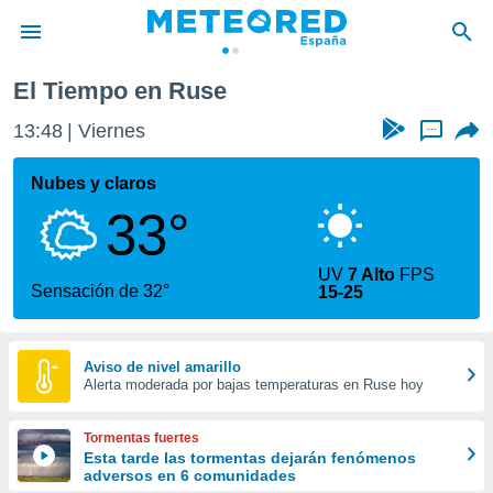
El Tiempo en Ruse
privacidad
13:48
Viernes
...
o de
tiempo.com)
borado por
Nubes y claros
es para
33°
ue la
 que se
e calidad.
UV
7 Alto
FPS
eder a este
Sensación de 32°
15-25
ediante las
opciones:
ookies y
Aviso de nivel amarillo
Alerta moderada por bajas temperaturas en Ruse hoy
e forma
d digital
Tormentas fuertes
ada, basada
Esta tarde las tormentas dejarán fenómenos
adversos en 6 comunidades
mación