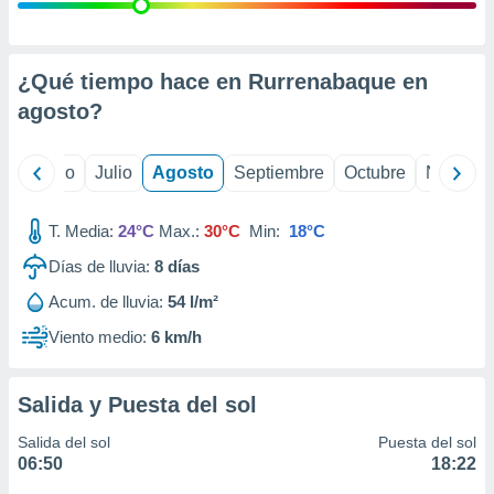
 seleccionar
o.
calización
precisa e
¿Qué tiempo hace en Rurrenabaque en
ión mediante
agosto
?
, publicidad
yo
Junio
Julio
Agosto
Septiembre
Octubre
Noviemb
dos,
 publicidad
,
T. Media:
24°C
Max.:
30°C
Min:
18°C
ón de
Días de lluvia:
8
días
 desarrollo
s.
Acum. de lluvia:
54 l/m²
tros 1199
Viento medio:
6 km/h
ios
Salida y Puesta del sol
Salida del sol
Puesta del sol
06:50
18:22