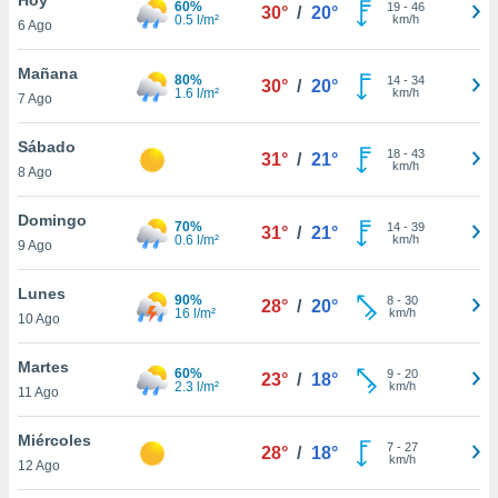
60%
19
-
46
30°
/
20°
0.5 l/m²
km/h
6 Ago
do en
 mismo.
sultar más
Mañana
80%
14
-
34
30°
/
20°
 en nuestra
1.6 l/m²
km/h
7 Ago
 Cookies
y
ualquier
Sábado
18
-
43
31°
/
21°
km/h
8 Ago
ento
 botón
ación de
Domingo
70%
14
-
39
31°
/
21°
kies
0.6 l/m²
km/h
9 Ago
 disponible
e nuestra
Lunes
90%
8
-
30
.
28°
/
20°
16 l/m²
km/h
10 Ago
IVAMENTE,
Martes
60%
9
-
20
23°
/
18°
2.3 l/m²
km/h
11 Ago
as
 a cookies
Miércoles
7
-
27
28°
/
18°
km/h
 no aceptar
12 Ago
ón de