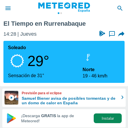
El Tiempo en Rurrenabaque
privacidad
14:28
Jueves
...
o de
tiempo.com)
borado por
Soleado
es para
29°
ue la
 que se
e calidad.
Norte
eder a este
Sensación de 31°
19
46 km/h
ediante las
opciones:
Previsión para el eclipse
ookies y
Samuel Biener avisa de posibles tormentas y de
e forma
un domo de calor en España
d digital
¡Descarga
GRATIS
la app de
Instalar
ada, basada
Meteored!
mación