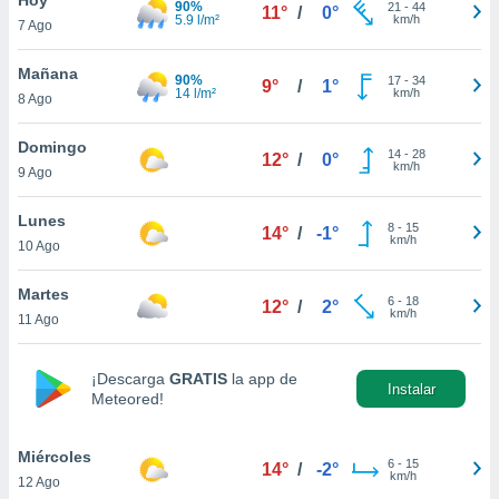
90%
21
-
44
11°
/
0°
5.9 l/m²
km/h
7 Ago
do en
 mismo.
sultar más
Mañana
90%
17
-
34
9°
/
1°
 en nuestra
14 l/m²
km/h
8 Ago
 Cookies
y
ualquier
Domingo
14
-
28
12°
/
0°
km/h
9 Ago
ento
 botón
ación de
Lunes
8
-
15
14°
/
-1°
kies
km/h
10 Ago
 disponible
e nuestra
Martes
6
-
18
.
12°
/
2°
km/h
11 Ago
IVAMENTE,
¡Descarga
GRATIS
la app de
Instalar
Meteored!
as
 a cookies
Miércoles
 no aceptar
6
-
15
14°
/
-2°
km/h
12 Ago
ón de