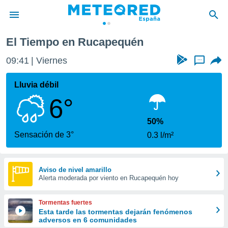
El Tiempo en Rucapequén
privacidad
09:41
Viernes
...
o de
tiempo.com)
borado por
Lluvia débil
es para
6°
ue la
 que se
e calidad.
50%
eder a este
Sensación de 3°
0.3 l/m²
ediante las
opciones:
ookies y
Aviso de nivel amarillo
Alerta moderada por viento en Rucapequén hoy
e forma
d digital
Tormentas fuertes
ada, basada
Esta tarde las tormentas dejarán fenómenos
adversos en 6 comunidades
mación