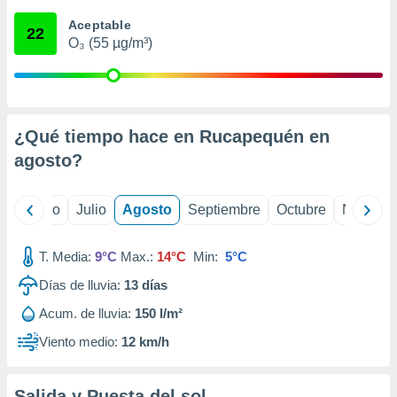
 seleccionar
o.
Aceptable
22
O₃ (55 µg/m³)
calización
precisa e
ión mediante
, publicidad
¿Qué tiempo hace en Rucapequén en
dos,
agosto
?
 publicidad
,
ón de
yo
Junio
Julio
Agosto
Septiembre
Octubre
Noviemb
 desarrollo
s.
T. Media:
9°C
Max.:
14°C
Min:
5°C
tros 1199
ios
Días de lluvia:
13
días
Acum. de lluvia:
150 l/m²
Viento medio:
12 km/h
Salida y Puesta del sol