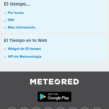
El tiempo...
Por horas
PDF
Más información
El Tiempo en tu Web
Widget de El tiempo
API de Meteorología