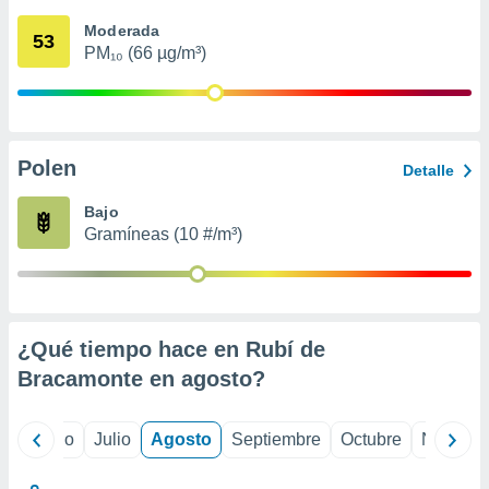
 seleccionar
o.
Moderada
53
PM₁₀ (66 µg/m³)
calización
precisa e
ión mediante
, publicidad
Polen
Detalle
dos,
 publicidad
Bajo
,
Gramíneas (10 #/m³)
ón de
 desarrollo
s.
tros 1199
ios
¿Qué tiempo hace en Rubí de
Bracamonte en
agosto
?
yo
Junio
Julio
Agosto
Septiembre
Octubre
Noviemb