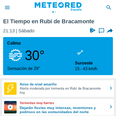
amonte
El Tiempo en Rubí de Bracamonte
privacidad
21:13
Sábado
...
o de
tiempo.com)
borado por
Calima
es para
30°
ue la
 que se
e calidad.
Suroeste
eder a este
Sensación de 29°
15
43 km/h
ediante las
opciones:
Aviso de nivel amarillo
ookies y
Alerta moderada por tormenta en Rubí de Bracamonte
e forma
hoy
d digital
Tormentas muy fuertes
ada, basada
Dejarán lluvias muy intensas, reventones y
pedrisco en las comunidades del norte
mación