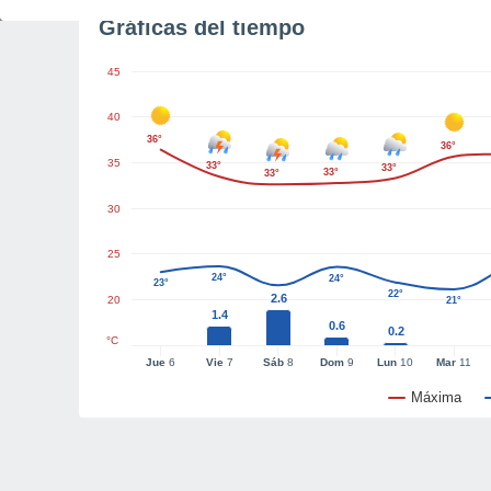
Gráficas del tiempo
45
40
36°
36°
35
33°
33°
33°
33°
30
25
24°
24°
23°
22°
2.6
20
21°
1.4
0.6
0.2
°C
Jue
6
Vie
7
Sáb
8
Dom
9
Lun
10
Mar
11
Máxima