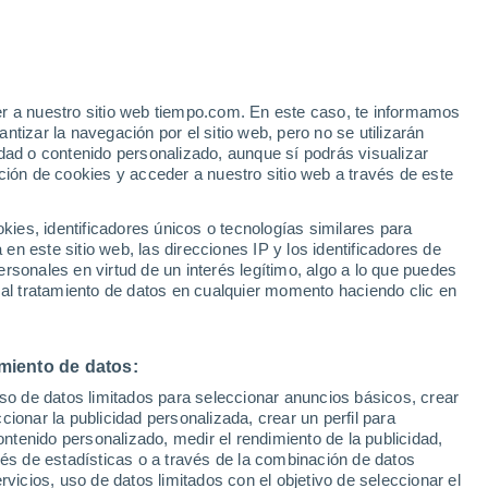
Aviso de nivel rojo
Alerta extrema por altas
temperaturas en Rovellasca hoy
er a nuestro sitio web tiempo.com. En este caso, te informamos
h
tizar la navegación por el sitio web, pero no se utilizarán
dad o contenido personalizado, aunque sí podrás visualizar
ción de cookies y acceder a nuestro sitio web a través de este
 de
es, identificadores únicos o tecnologías similares para
n este sitio web, las direcciones IP y los identificadores de
rsonales en virtud de un interés legítimo, algo a lo que puedes
e nubosidad
Radar de lluvia
Satélites
Modelos
 al tratamiento de datos en cualquier momento haciendo clic en
miento de datos:
omingo
Lunes
Martes
Miércoles
uso de datos limitados para seleccionar anuncios básicos, crear
9 Ago
10 Ago
11 Ago
12 Ago
ccionar la publicidad personalizada, crear un perfil para
ontenido personalizado, medir el rendimiento de la publicidad,
vés de estadísticas o a través de la combinación de datos
rvicios, uso de datos limitados con el objetivo de seleccionar el
60%
60%