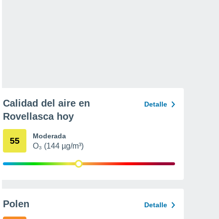
Calidad del aire en
Detalle
Rovellasca hoy
Moderada
55
O₃ (144 µg/m³)
Polen
Detalle