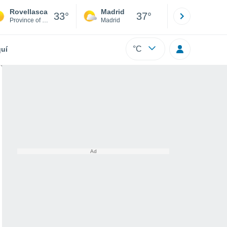
Rovellasca
Madrid
Barcelona
33°
37°
Province of Como
Madrid
Barcelona
°C
uí