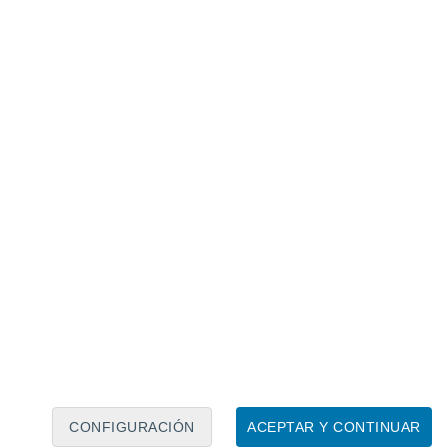
Calendario lunar
Lun
Mar
Mié
Jue
Vie
Sáb
Dom
6
7
8
9
10
11
12
13
14
15
16
17
18
19
CONFIGURACIÓN
ACEPTAR Y CONTINUAR