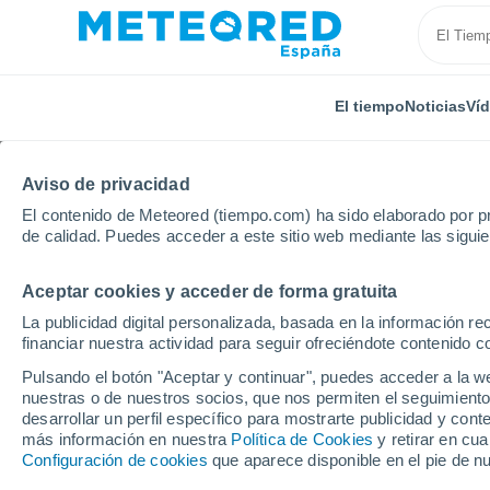
El tiempo
Noticias
Ví
Aviso de privacidad
El contenido de Meteored (tiempo.com) ha sido elaborado por pr
de calidad. Puedes acceder a este sitio web mediante las sigui
Aceptar cookies y acceder de forma gratuita
Inicio
Italia
Provincia de Como
Rovellasca
La publicidad digital personalizada, basada en la información r
financiar nuestra actividad para seguir ofreciéndote contenido c
El Tiempo en Rovellas
Pulsando el botón "Aceptar y continuar", puedes acceder a la w
nuestras o de nuestros socios, que nos permiten el seguimiento
19:27
Jueves
desarrollar un perfil específico para mostrarte publicidad y co
más información en nuestra
Política de Cookies
y retirar en cu
Configuración de cookies
que aparece disponible en el pie de n
Nubes y claros