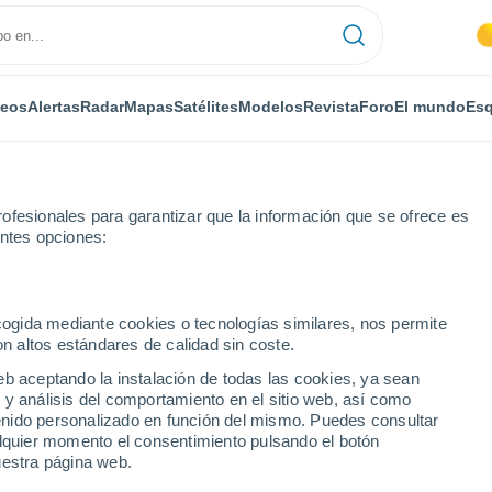
deos
Alertas
Radar
Mapas
Satélites
Modelos
Revista
Foro
El mundo
Esq
ofesionales para garantizar que la información que se ofrece es
entes opciones:
ecogida mediante cookies o tecnologías similares, nos permite
on altos estándares de calidad sin coste.
ca
eb aceptando la instalación de todas las cookies, ya sean
 y análisis del comportamiento en el sitio web, así como
...
ntenido personalizado en función del mismo. Puedes consultar
alquier momento el consentimiento pulsando el botón
Por horas
uestra página web.
Intervalos nubosos en las
próximas horas