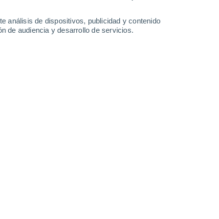
0.6 l/m²
0.2 l/m²
33°
/
24°
33°
/
22°
36°
/
21°
36°
/
24°
e análisis de dispositivos, publicidad y contenido
n de audiencia y desarrollo de servicios.
-
29
km/h
5
-
27
km/h
6
-
21
km/h
5
-
22
km/h
osto
Suroeste
3 Medio
°
5
-
21 km/h
FPS:
6-10
Suroeste
1 Bajo
°
4
-
19 km/h
FPS:
no
Suroeste
1 Bajo
°
5
-
18 km/h
FPS:
no
Suroeste
0 Bajo
°
5
-
16 km/h
FPS:
no