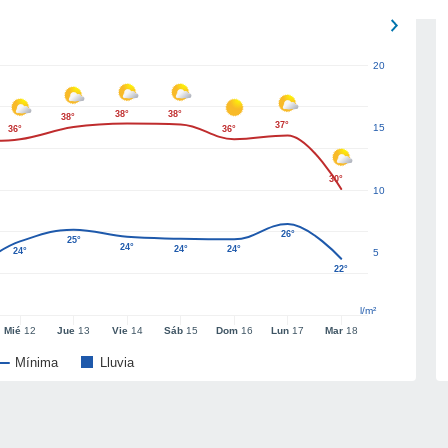
20
38°
38°
38°
37°
15
36°
36°
30°
10
26°
25°
24°
24°
24°
24°
5
22°
l/m²
Mié
12
Jue
13
Vie
14
Sáb
15
Dom
16
Lun
17
Mar
18
Mínima
Lluvia