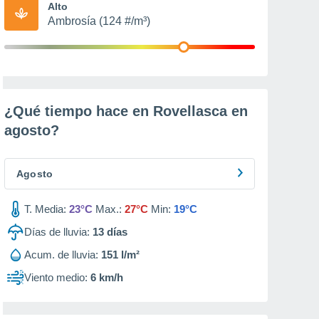
Alto
Ambrosía (124 #/m³)
¿Qué tiempo hace en Rovellasca en
agosto
?
Agosto
T. Media:
23°C
Max.:
27°C
Min:
19°C
Días de lluvia:
13
días
Acum. de lluvia:
151 l/m²
Viento medio:
6 km/h