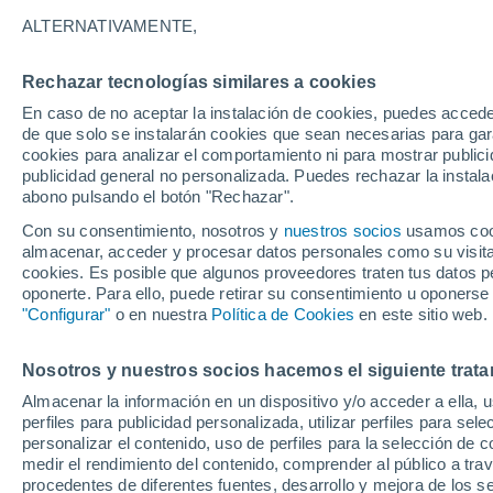
35°
ALTERNATIVAMENTE,
Rechazar tecnologías similares a cookies
Suroeste
En caso de no aceptar la instalación de cookies, puedes acced
Sensación de 34°
5
-
18 km/
de que solo se instalarán cookies que sean necesarias para garan
cookies para analizar el comportamiento ni para mostrar publici
publicidad general no personalizada. Puedes rechazar la instala
abono pulsando el botón "Rechazar".
Previsión para el eclipse
Samuel Biener avisa de posibles tormentas y
Con su consentimiento, nosotros y
nuestros socios
usamos cooki
un domo de calor en España
almacenar, acceder y procesar datos personales como su visita e
cookies. Es posible que algunos proveedores traten tus datos pe
El Tiempo 1 - 7 días
Por horas
Actualidad
Mapa d
oponerte. Para ello, puede retirar su consentimiento u oponerse
"Configurar"
o en nuestra
Política de Cookies
en este sitio web.
Nosotros y nuestros socios hacemos el siguiente trata
Mañana
Sábado
D
Hoy
Almacenar la información en un dispositivo y/o acceder a ella, 
7 Ago
8 Ago
6 Ago
perfiles para publicidad personalizada, utilizar perfiles para sele
personalizar el contenido, uso de perfiles para la selección de c
medir el rendimiento del contenido, comprender al público a tra
procedentes de diferentes fuentes, desarrollo y mejora de los se
70%
60%