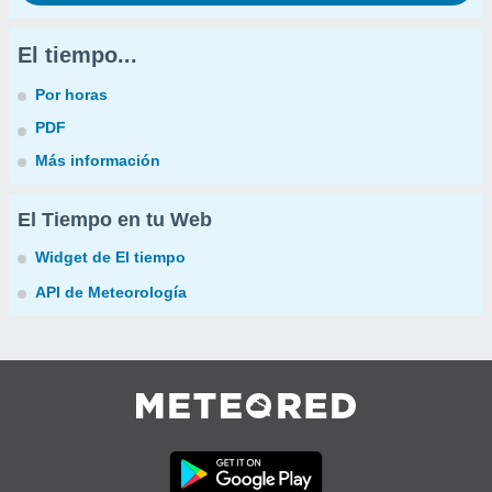
El tiempo...
Por horas
PDF
Más información
El Tiempo en tu Web
Widget de El tiempo
API de Meteorología