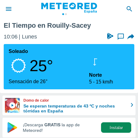
El Tiempo en Rouilly-Sacey
privacidad
10:06
Lunes
...
o de
tiempo.com)
borado por
Soleado
es para
25°
ue la
 que se
e calidad.
Norte
eder a este
Sensación de 26°
5
15 km/h
ediante las
opciones:
Domo de calor
ookies y
Se esperan temperaturas de 43 ºC y noches
e forma
tórridas en España
d digital
¡Descarga
GRATIS
la app de
Instalar
ada, basada
Meteored!
mación