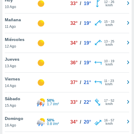
12
-
26
33°
/
19°
km/h
10 Ago
do en
 mismo.
sultar más
Mañana
15
-
33
32°
/
19°
 en nuestra
km/h
11 Ago
 Cookies
y
ualquier
Miércoles
13
-
25
34°
/
19°
km/h
12 Ago
ento
 botón
ación de
Jueves
10
-
19
36°
/
19°
kies
km/h
13 Ago
 disponible
e nuestra
Viernes
11
-
23
.
37°
/
21°
km/h
14 Ago
IVAMENTE,
Sábado
50%
17
-
52
33°
/
22°
1.7 l/m²
km/h
15 Ago
as
 a cookies
Domingo
50%
16
-
57
34°
/
20°
0.8 l/m²
km/h
 no aceptar
16 Ago
ón de