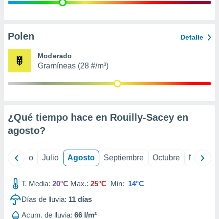
 seleccionar
o.
calización
precisa e
Polen
Detalle
ión mediante
Moderado
, publicidad
Gramíneas (28 #/m³)
dos,
 publicidad
,
ón de
¿Qué tiempo hace en Rouilly-Sacey en
 desarrollo
s.
agosto
?
tros 1199
ios
yo
Junio
Julio
Agosto
Septiembre
Octubre
Noviemb
T. Media:
20°C
Max.:
25°C
Min:
14°C
Días de lluvia:
11
días
Acum. de lluvia:
66 l/m²