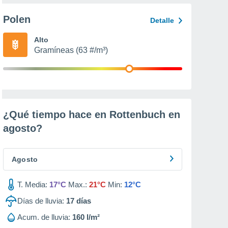
Polen
Detalle
Alto
Gramíneas (63 #/m³)
¿Qué tiempo hace en Rottenbuch en
agosto
?
Agosto
T. Media:
17°C
Max.:
21°C
Min:
12°C
Días de lluvia:
17
días
Acum. de lluvia:
160 l/m²