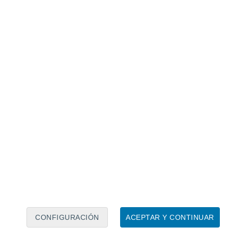
Calendario lunar
Lun
Mar
Mié
Jue
Vie
Sáb
Dom
7
8
9
10
11
12
13
14
15
16
17
18
19
20
CONFIGURACIÓN
ACEPTAR Y CONTINUAR