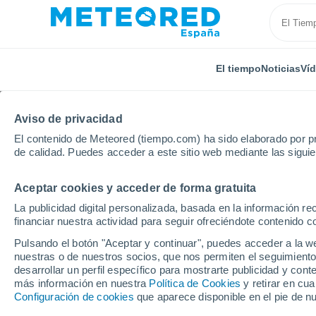
El tiempo
Noticias
Ví
Aviso de privacidad
El contenido de Meteored (tiempo.com) ha sido elaborado por pr
de calidad. Puedes acceder a este sitio web mediante las sigui
Aceptar cookies y acceder de forma gratuita
Inicio
Alemania
Baviera
Rottenbuch
La publicidad digital personalizada, basada en la información r
financiar nuestra actividad para seguir ofreciéndote contenido c
El Tiempo en Rottenbu
Pulsando el botón "Aceptar y continuar", puedes acceder a la w
nuestras o de nuestros socios, que nos permiten el seguimiento
06:13
Viernes
desarrollar un perfil específico para mostrarte publicidad y co
más información en nuestra
Política de Cookies
y retirar en cu
Configuración de cookies
que aparece disponible en el pie de n
Nubes y claros