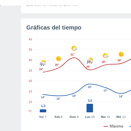
Luz diurna restante
15h 4m
Gráficas del tiempo
40
35
31°
30
28°
28°
26°
25°
24°
25
20
19°
17°
15
14°
14°
14°
13°
3.5
10
1.3
°C
Vie
7
Sáb
8
Dom
9
Lun
10
Mar
11
Mié
12
Máxima