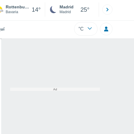
Rottenbuch
Madrid
Barcelona
14°
25°
Bavaria
Madrid
Barcelona
°C
uí