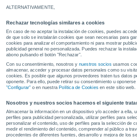
14°
ALTERNATIVAMENTE,
Rechazar tecnologías similares a cookies
Norte
En caso de no aceptar la instalación de cookies, puedes acced
Sensación de 14°
5
-
8 km/h
de que solo se instalarán cookies que sean necesarias para garan
cookies para analizar el comportamiento ni para mostrar publici
publicidad general no personalizada. Puedes rechazar la instala
abono pulsando el botón "Rechazar".
Previsión para el eclipse
Samuel Biener avisa de posibles tormentas y
Con su consentimiento, nosotros y
nuestros socios
usamos cooki
un domo de calor en España
almacenar, acceder y procesar datos personales como su visita e
cookies. Es posible que algunos proveedores traten tus datos pe
El Tiempo 1 - 7 días
Por horas
Actualidad
Mapa d
oponerte. Para ello, puede retirar su consentimiento u oponerse
"Configurar"
o en nuestra
Política de Cookies
en este sitio web.
Nosotros y nuestros socios hacemos el siguiente trata
Mañana
Domingo
Hoy
Almacenar la información en un dispositivo y/o acceder a ella, 
8 Ago
9 Ago
7 Ago
perfiles para publicidad personalizada, utilizar perfiles para sele
personalizar el contenido, uso de perfiles para la selección de c
medir el rendimiento del contenido, comprender al público a tra
procedentes de diferentes fuentes, desarrollo y mejora de los se
50%