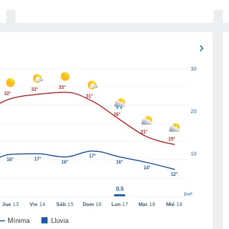
30
33°
33°
32°
31°
20
26°
21°
19°
10
17°
17°
16°
16°
16°
14°
12°
0.5
l/m²
Jue
13
Vie
14
Sáb
15
Dom
16
Lun
17
Mar
18
Mié
19
Mínima
Lluvia