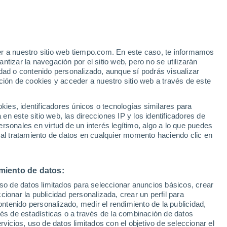
er a nuestro sitio web tiempo.com. En este caso, te informamos
tizar la navegación por el sitio web, pero no se utilizarán
dad o contenido personalizado, aunque sí podrás visualizar
ción de cookies y acceder a nuestro sitio web a través de este
 de
es, identificadores únicos o tecnologías similares para
n este sitio web, las direcciones IP y los identificadores de
rsonales en virtud de un interés legítimo, algo a lo que puedes
e nubosidad
Radar de lluvia
Satélites
Modelos
 al tratamiento de datos en cualquier momento haciendo clic en
miento de datos:
Lunes
Martes
Miércoles
Jueves
uso de datos limitados para seleccionar anuncios básicos, crear
10 Ago
11 Ago
12 Ago
13 Ago
ccionar la publicidad personalizada, crear un perfil para
ontenido personalizado, medir el rendimiento de la publicidad,
vés de estadísticas o a través de la combinación de datos
rvicios, uso de datos limitados con el objetivo de seleccionar el
70%