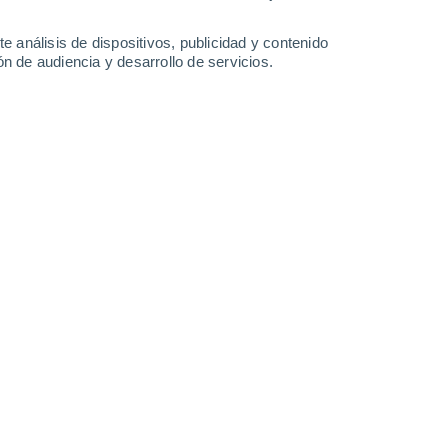
3.5 l/m²
25°
/
19°
28°
/
17°
28°
/
14°
32°
/
16°
e análisis de dispositivos, publicidad y contenido
n de audiencia y desarrollo de servicios.
-
38
km/h
11
-
25
km/h
13
-
33
km/h
9
-
26
km/h
gosto
Norte
0 Bajo
5
-
8 km/h
FPS:
no
Norte
0 Bajo
3
-
9 km/h
FPS:
no
Este
1 Bajo
1
-
9 km/h
FPS:
no
Este
2 Bajo
1
-
10 km/h
FPS:
no