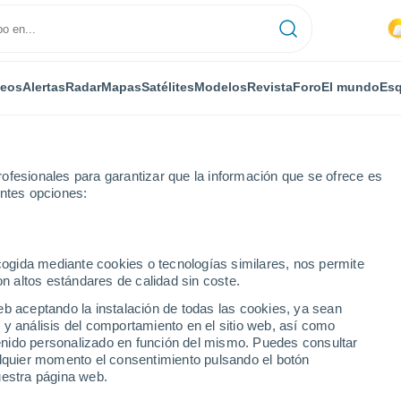
deos
Alertas
Radar
Mapas
Satélites
Modelos
Revista
Foro
El mundo
Esq
ofesionales para garantizar que la información que se ofrece es
entes opciones:
ecogida mediante cookies o tecnologías similares, nos permite
on altos estándares de calidad sin coste.
ch
eb aceptando la instalación de todas las cookies, ya sean
 y análisis del comportamiento en el sitio web, así como
...
ntenido personalizado en función del mismo. Puedes consultar
alquier momento el consentimiento pulsando el botón
Por horas
uestra página web.
Intervalos nubosos en las
próximas horas