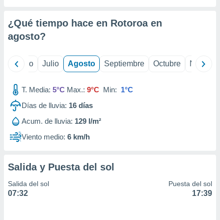
 seleccionar
o.
¿Qué tiempo hace en Rotoroa en
calización
precisa e
agosto
?
ión mediante
, publicidad
yo
Junio
Julio
Agosto
Septiembre
Octubre
Noviemb
dos,
T. Media:
5°C
Max.:
9°C
Min:
1°C
 publicidad
,
Días de lluvia:
16
días
ón de
 desarrollo
Acum. de lluvia:
129 l/m²
s.
Viento medio:
6 km/h
tros 1199
ios
Salida y Puesta del sol
Salida del sol
Puesta del sol
07:32
17:39