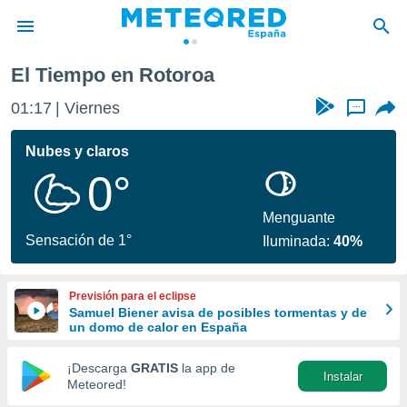
El Tiempo en Rotoroa
privacidad
01:17
Viernes
...
o de
tiempo.com)
borado por
Nubes y claros
es para
0°
ue la
 que se
e calidad.
Menguante
eder a este
Sensación de 1°
Iluminada:
40%
ediante las
opciones:
Previsión para el eclipse
ookies y
Samuel Biener avisa de posibles tormentas y de
e forma
un domo de calor en España
d digital
¡Descarga
GRATIS
la app de
Instalar
ada, basada
Meteored!
mación