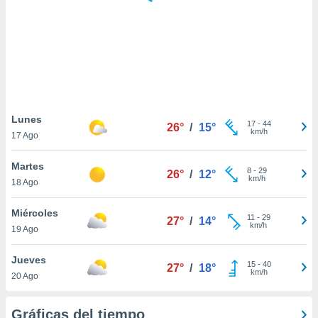
 botón
.
nto,
cios
kies,
ores únicos
Lunes
17
-
44
as similares
26°
/
15°
km/h
17 Ago
nar,
rocesar
Martes
onales como
8
-
29
26°
/
12°
km/h
 este sitio
18 Ago
recciones IP
ficadores de
Miércoles
11
-
29
27°
/
14°
 posible
km/h
19 Ago
s
 traten tus
Jueves
nales en
15
-
40
27°
/
18°
km/h
 interés
20 Ago
go a lo que
nerte. Para
Gráficas del tiempo
retirar su