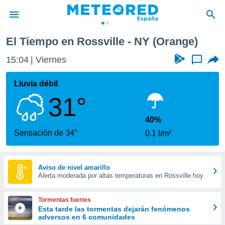
El Tiempo en Rossville - NY (Orange)
privacidad
15:04
Viernes
...
o de
tiempo.com)
borado por
Lluvia débil
es para
31°
ue la
 que se
e calidad.
40%
eder a este
Sensación de 34°
0.1 l/m²
ediante las
opciones:
ookies y
Aviso de nivel amarillo
Alerta moderada por altas temperaturas en Rossville hoy
e forma
d digital
Tormentas fuertes
ada, basada
Esta tarde las tormentas dejarán fenómenos
adversos en 6 comunidades
mación