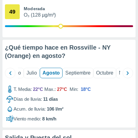
 seleccionar
o.
Moderada
49
O₃ (128 µg/m³)
calización
precisa e
ión mediante
, publicidad
¿Qué tiempo hace en Rossville - NY
dos,
(Orange) en
agosto
?
 publicidad
,
ón de
yo
Junio
Julio
Agosto
Septiembre
Octubre
Noviemb
 desarrollo
s.
T. Media:
22°C
Max.:
27°C
Min:
18°C
tros 1199
ios
Días de lluvia:
11
días
Acum. de lluvia:
106 l/m²
Viento medio:
8 km/h
Salida y Puesta del sol