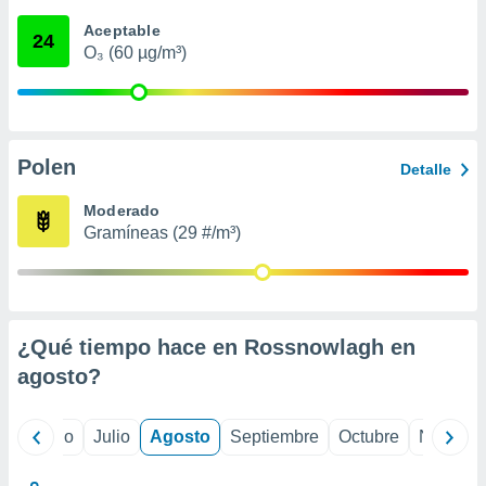
 seleccionar
o.
Aceptable
24
O₃ (60 µg/m³)
calización
precisa e
ión mediante
, publicidad
Polen
Detalle
dos,
 publicidad
Moderado
,
Gramíneas (29 #/m³)
ón de
 desarrollo
s.
tros 1199
ios
¿Qué tiempo hace en Rossnowlagh en
agosto
?
yo
Junio
Julio
Agosto
Septiembre
Octubre
Noviemb