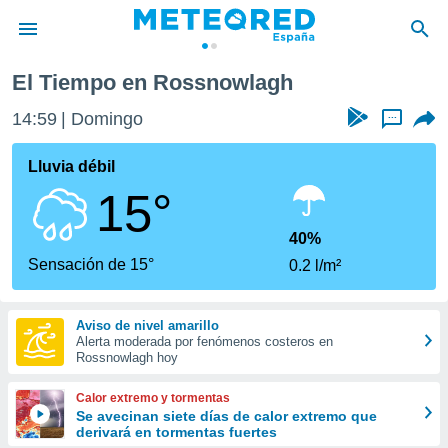
El Tiempo en Rossnowlagh
privacidad
14:59
Domingo
...
o de
tiempo.com)
borado por
Lluvia débil
es para
15°
ue la
 que se
e calidad.
40%
eder a este
Sensación de 15°
0.2 l/m²
ediante las
opciones:
Aviso de nivel amarillo
ookies y
Alerta moderada por fenómenos costeros en
e forma
Rossnowlagh hoy
d digital
Calor extremo y tormentas
ada, basada
Se avecinan siete días de calor extremo que
derivará en tormentas fuertes
mación